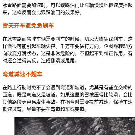
冰雪路面需要加速时，可以缓踩油门让车辆慢慢地把速度提起
来，这样反而会比狠踩油门的效果好。
雪天开车避免急刹车
在冰雪路面驾驶车辆需要刹车的时候，切忌大脚猛踩刹车，这
样做很可能引起车辆失控。千万不要猛打方向，企图靠转动方
向改变打滑状态，这是非常危险的，不但起不到纠正作用，有
时还会适得其反，造成侧滑或甩尾。
弯道减速不超车
在路上行驶时免不了会遇到弯道和坡道，尤其是有些立交桥的
匝道，既是弯道又是坡道，如果这里的雪被压得比较滑，会比
其他路段更容易发生事故。在拐弯时需要提前减速，保持车速
低速过弯，尽量不要在弯道超车或变道。