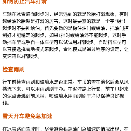
如何防止汽车打滑
车辆在冰雪路面起步时，经常遇到的就是轮胎打滑现象，有时
越给油轮胎越是打滑的厉害，这时最要紧的就是一个字“稳”！
起步时不要乱给油，首先要做的是稳住油门缓给油，把油门控
制好才能稳定的起步，如果1挡时缓给油还不能起步，这时手
动挡车型或手自一体车型可以试试用2挡起步。自动挡车型可
以直接选择雪地模式来起步，雪地模式是通过程序的设定，让
变速箱以2挡起步。
检查雨刷
行车前检查雨刷和玻璃水是否正常。车顶的雪在溶化后会从风
挡流下来，可以用雨刷刷干净。在泥泞路上行驶，前车甩起来
的泥点会溅到前风挡，喷玻璃水用雨刷刷干净以保持良好视
线。
雪天开车避免急加速
在冰雪路面驾驶时，尽量避免狠踩油门急加速的情况出现，在