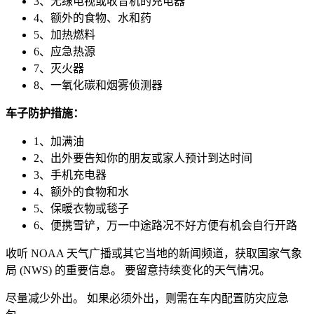
3、无缐电视或收音机的充电器
4、额外的食物、水和药
5、加热燃料
6、应急热源
7、灭火器
8、一氧化碳和烟雾侦测器
车子防护措施：
1、加满油
2、出外要告知你的朋友或家人预计到达时间
3、手机充电器
4、额外的食物和水
5、保暖衣物或毯子
6、便携雪铲，万一中途路况不好方便有机会自行开路
收听 NOAA 天气广播或其它当地的新闻频道，获取国家气象
局 (NWS) 的重要信息。 要留意持续变化的天气情况。
尽量减少外出。 如果必须外出，则需在车内配置防灾应急