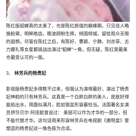
陈红版貂蝉真的太美了，也是陈红颜值的巅峰期，只见佳人略
施粉黛，明眸皓齿，眼波顾盼生辉，倾国倾城，留给观众无限
的遐想。尽管在陈红之后，有陈好、曹颖、宁静、刘亦菲、古
力娜扎等女星都挑战出演过“貂蝉”一角，但无疑，陈红是最美
也最受认可的一版。
3、
林芳兵的杨贵妃
影视版杨贵妃多得数不过来，但我认为演得最好，演出了杨贵
妃神韵的只有林芳兵。这真是一个白胖白胖的美人，皮肤好得
能掐出水，用面似满月，脸如银盆形容最恰当。法国著名女演
员伊莎贝尔·阿佳妮曾说过： 美丽可以作为才华的一部分，但
不能代替才华。这句话用来形容林芳兵在电视剧《唐明皇》里
塑造的杨贵妃这一角色极为合适。