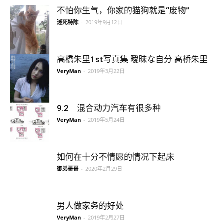
不怕你生气，你家的猫狗就是“废物”
迷死特陈
-
2019年9月12日
高橋朱里1st写真集 曖昧な自分 高桥朱里
VeryMan
-
2019年3月22日
9.2 混合动力汽车有很多种
VeryMan
-
2019年5月24日
如何在十分不情愿的情况下起床
御弟哥哥
-
2020年2月29日
男人做家务的好处
VeryMan
-
2019年2月27日