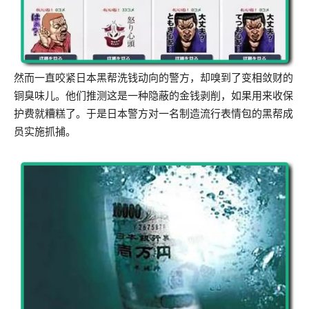
然而一直咬紧日本黑帮洗钱动向的警方，却嗅到了变相敛财的
铜臭味儿。他们推测这是一种隐蔽的金钱剥削，如果用来收保
护费就糟糕了。于是日本警方对一名制造流行表情包的黑帮成
员实施抓捕。