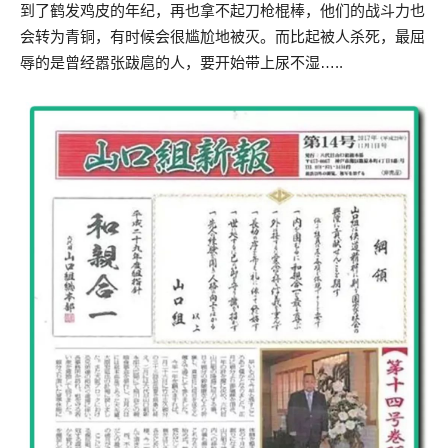
到了鹤发鸡皮的年纪，再也拿不起刀枪棍棒，他们的战斗力也
会转为青铜，有时候会很尴尬地被灭。而比起被人杀死，最屈
辱的是曾经嚣张跋扈的人，要开始带上尿不湿…..