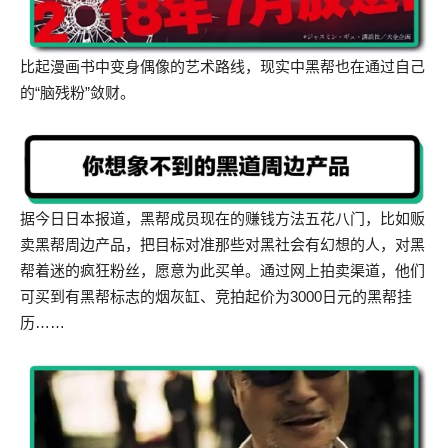
比起漫画书中变身偶像的艺术路线，现实中黑帮也在通过自己
的“脑残粉”敛财。
据今日日本报道，黑帮成员现在的赚钱方法五花八门，比如贩
卖黑帮周边产品，把目标对准那些对黑社会有幻想的人，对黑
帮着迷的疯狂粉丝，愿意为此买单。通过网上拍卖渠道，他们
可买到有黑帮标志的烟灰缸、竞拍起价为3000日元的黑帮挂
历……