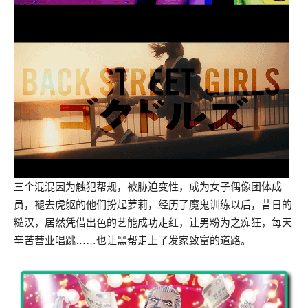
三个混混因为触犯帮规，被胁迫变性，成为女子偶像团体成
员，褪去虎躯的他们扮起萝莉，经历了魔鬼训练以后，昔日的
糙汉，居然凭借出色的艺能成功走红，让男粉为之痴狂，每天
辛苦营业唱跳……也让黑帮走上了发家致富的道路。