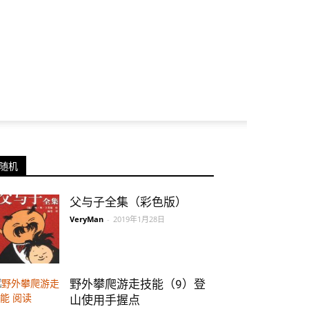
随机
父与子全集（彩色版）
VeryMan
-
2019年1月28日
野外攀爬游走技能（9）登
山使用手握点