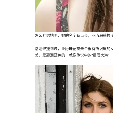
怎么介绍她呢，她的名字有点长，亚历珊德拉·
刚刚也提到过，亚历珊德拉是个很有辨识度的
美，是碧湖蓝色的，就像传说中的“星辰大海”