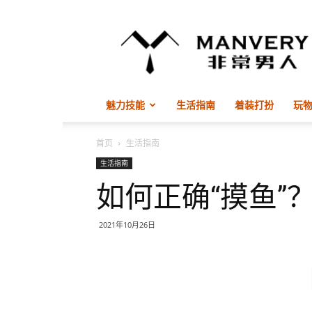
非
常
男
人
ManVery
魅力技能
生活指南
着装打扮
玩
首页
生活指南
生活指南
如何正确“摸鱼”
2021年10月26日