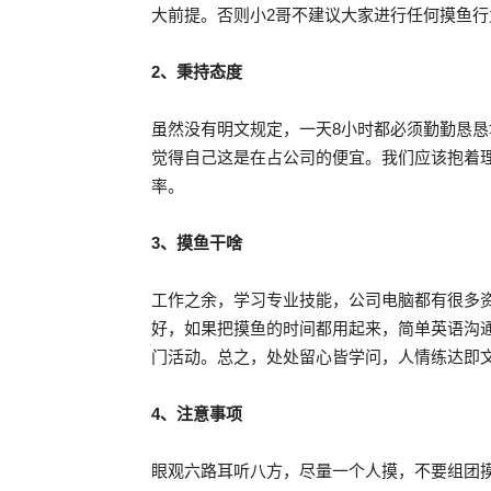
大前提。否则小2哥不建议大家进行任何摸鱼
2、秉持态度
虽然没有明文规定，一天8小时都必须勤勤恳
觉得自己这是在占公司的便宜。我们应该抱着
率。
3、摸鱼干啥
工作之余，学习专业技能，公司电脑都有很多
好，如果把摸鱼的时间都用起来，简单英语沟
门活动。总之，处处留心皆学问，人情练达即
4、注意事项
眼观六路耳听八方，尽量一个人摸，不要组团