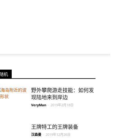
随机
野外攀爬游走技能：如何发
现陆地来到岸边
VeryMan
-
2019年2月18日
王牌特工的王牌装备
汉森曼
-
2019年12月26日