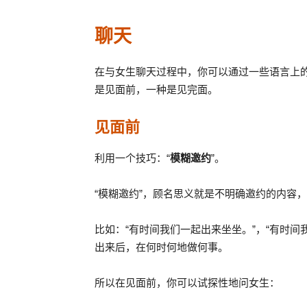
聊天
在与女生聊天过程中，你可以通过一些语言上
是见面前，一种是见完面。
见面前
利用一个技巧：“
模糊邀约
”。
“模糊邀约”，顾名思义就是不明确邀约的内容
比如：“有时间我们一起出来坐坐。”，“有时
出来后，在何时何地做何事。
所以在见面前，你可以试探性地问女生：