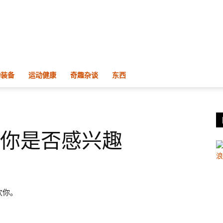
物装备
运动健康
奇趣杂谈
东西
对你是否感兴趣
欢你。