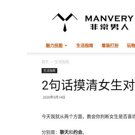
非
常
男
人
ManVery
魅力技能
生活指南
着装打扮
玩
首页
生活指南
生活指南
2句话摸清女生
2020年5月14日
今天我就从两个方面，教会你判断女生是否喜
分别是：
聊天
和
约会
。