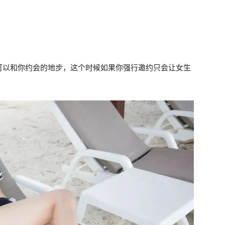
可以和你约会的地步，这个时候如果你强行邀约只会让女生