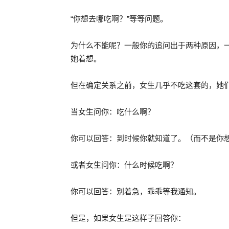
“你想去哪吃啊？”等等问题。
为什么不能呢？一般你的追问出于两种原因，
她着想。
但在确定关系之前，女生几乎不吃这套的，她
当女生问你：吃什么啊？
你可以回答：到时候你就知道了。（而不是你
或者女生问你：什么时候吃啊？
你可以回答：别着急，乖乖等我通知。
但是，如果女生是这样子回答你：