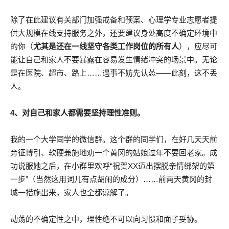
除了在此建议有关部门加强戒备和预案、心理学专业志愿者提
供大规模在线支持服务之外，还要建议身处高度不确定环境中
的你（
尤其是还在一线坚守各类工作岗位的所有人
），应尽可
能让自己和家人不要暴露在容易发生情绪冲突的场景中。无论
是在医院、超市、路上……遇事不妨先认怂——此刻，这不丢
人。
4、对自己和家人都需要坚持理性准则。
我的一个大学同学的微信群。这个群的同学们，在好几天天前
旁征博引、软硬兼施地劝一个黄冈的姑娘过年不要回老家。成
功说服她之后，在小群里欢呼“祝贺XX迈出摆脱亲情绑架的第
一步”（当然这用词儿有点胡闹的成分）……前两天黄冈的封
城一措施出来，家人也全都谅解了。
动荡的不确定性之中，理性绝不可以向习惯和面子妥协。