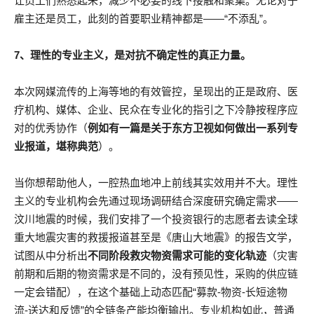
让员工们熟悉起来，减少不必要的线下接触和聚集。无论对于
雇主还是员工，此刻的首要职业精神都是——“不添乱”。
7、理性的专业主义，是对抗不确定性的真正力量。
本次网媒流传的上海等地的有效管控，呈现出的正是政府、医
疗机构、媒体、企业、民众在专业化的指引之下冷静按程序应
对的优秀协作（
例如有一篇是关于东方卫视如何做出一系列专
业报道，堪称典范
）。
当你想帮助他人，一腔热血地冲上前线其实效用并不大。理性
主义的专业机构会先通过现场调研结合深度研究确定需求——
汶川地震的时候，我们安排了一个投资银行的志愿者去读全球
重大地震灾害的救援报道甚至是《唐山大地震》的报告文学，
试图从中分析出
不同阶段救灾物资需求可能的变化轨迹
（灾害
前期和后期的物资需求是不同的，没有预见性，采购的供应链
一定会错配），在这个基础上动态匹配“募款-物资-长短途物
流-送达和反馈”的全链条产能均衡输出。专业机构如此，普通