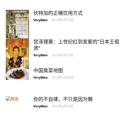
伏特加的正确饮用方式
VeryMan
-
2019年5月13日
宫泽理惠：上世纪红到发紫的“日本王祖
贤”
VeryMan
-
2019年5月15日
中国臭菜地图
VeryMan
-
2019年12月4日
你的不自律，不只是因为懒
VeryMan
-
2019年2月13日