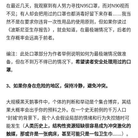
在最近几天，我观察到有人努力寻找N95口罩，而对N90视而
不见；有人却会把用过的口罩也都消毒好留下来存着……我当
然不是在要求你违背一次性用品的使用原则，但如果你读过
《波斯尼亚生存报告》，就会知道，在最极端情况下，后者的
生存概率会远高于前者。
编注：此处口罩部分为作者举例说明如何为最极端情况做准
备，但在不到万不得已的情况下，
希望读者安全处理用过的口
罩
。
3、如果你身在危险的地区，保持冷静，避免冲突。
大规模黑天鹅事件中，个体的判断和举动是个集合博弈，其结
果大概率会出乎你的预料之外。在一个史无前例的千万人口
“封城”的背景下，我个人会假设局部的情绪和行为失控随时可
能发生（
人类历史上，结构性资源短缺很容易成为冲突激化的
触媒，那或许是一张病床，甚至可能只是一包卫生巾……
）。