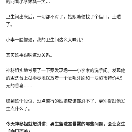
「二垒」进发。然后女生借用了下洗手间，进门前还意味深远
的向着小李倾城一笑…
卫生间出来后，一切都不对了，姑娘随便找了个借口，土遁
了。
小李一脸懵逼，我的卫生间这么大味儿？
其实这事跟味道没关系。
神秘姐实地考察了一下案发现场——小李家的洗手间。发现他
的盥洗台上孤零零地摆放着一个呲毛牙刷和一块超市特价4.9
元的香皂……
糙到这个段位，没点道行的姑娘应该都忍不了，更别提跟他发
生点什么了。
今天神秘姐就想讲讲：男生盥洗室暴露的哪些问题，会让女生