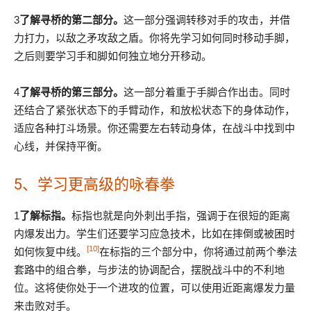
3
了解寻桥的第二部分。
这一部分强调转移对手的攻击，并借
力打力，以敌之矛攻敌之盾。你将先学习如何同时移动手脚，
之后则要学习手和脚如何独立地分开移动。
4
了解寻桥的第三部分。
这一部分着重于手脚合作出击。同时
还结合了紧张状态下的手臂动作，和放松状态下的身体动作，
适应各种打斗场景。你还需要左右转动身体，在战斗中找到中
心线，并保持平衡。
5、学习更高级的咏春拳
1
了解标指。
标指也就是向外刺出手指，强调于在很短的距离
内爆发出力。学生们还要学习应急技术，比如在摔倒或被困时
[10]
如何恢复中线。
在标指的三个部分中，你将通过前两个拳法
套路中的组合拳，与步法的协调配合，摆脱战斗中的不利地
位。这将使你处于一个进攻的位置，可以使用近距离爆发力量
来击败对手。