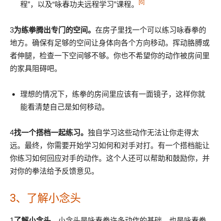
[6]
程”，以及“咏春功夫远程学习”课程。
3
为练拳腾出专门的空间。
在房子里找一个可以练习咏春拳的
地方。确保有足够的空间让身体向各个方向移动。挥动胳膊或
者伸腿，检查一下空间够不够。你也不希望你的动作被房间里
的家具阻碍吧。
理想的情况下，练拳的房间里应该有一面镜子，这样你就
能看清楚自己是如何移动。
4
找一个搭档一起练习。
独自学习这些动作无法让你走得太
远。最终，你需要开始学习如何和对手对打。有一个搭档能让
你练习如何回应对手的动作。这个人还可以帮助和鼓励你，并
对你的拳法给予反馈意见。
3、了解小念头
1
了解小念头。
小念头是咏春拳许多动作的基础，也是咏春拳