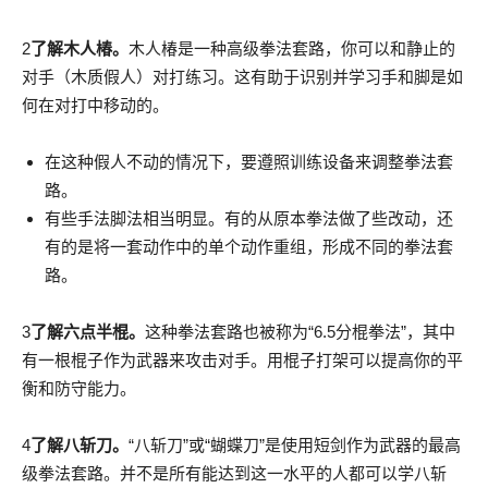
2
了解木人椿。
木人椿是一种高级拳法套路，你可以和静止的
对手（木质假人）对打练习。这有助于识别并学习手和脚是如
何在对打中移动的。
在这种假人不动的情况下，要遵照训练设备来调整拳法套
路。
有些手法脚法相当明显。有的从原本拳法做了些改动，还
有的是将一套动作中的单个动作重组，形成不同的拳法套
路。
3
了解六点半棍。
这种拳法套路也被称为“6.5分棍拳法”，其中
有一根棍子作为武器来攻击对手。用棍子打架可以提高你的平
衡和防守能力。
4
了解八斩刀。
“八斩刀”或“蝴蝶刀”是使用短剑作为武器的最高
级拳法套路。并不是所有能达到这一水平的人都可以学八斩