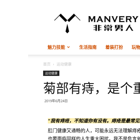
非
常
男
人
ManVery
魅力技能
生活指南
着装打扮
玩
首页
运动健康
运动健康
菊部有痔，是个
2019年6月24日
“我有痔疮，不知道你有没有。痔疮是最常见
肛门健康又通畅的人，可能永远无法理解痔
也要面临同样的人生重大困扰。我不是危言