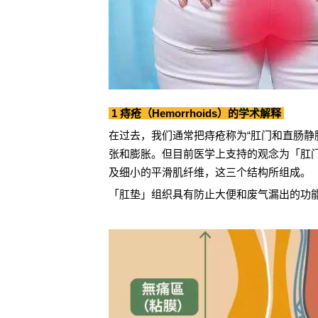
1 痔疮（Hemorrhoids）的学术解释
在过去，我们通常把痔疮称为“肛门和直肠静
张和膨胀。但目前医学上支持的观念为「肛门软垫(
及细小的平滑肌纤维，这三个结构所组成。
「肛垫」组织具有防止大便和废气漏出的功