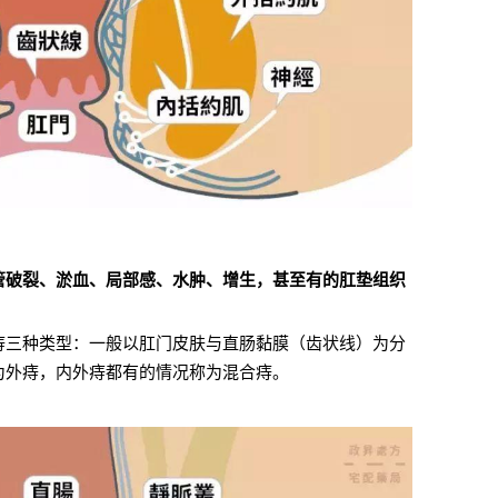
管破裂、淤血、局部感、水肿、增生，甚至有的肛垫组织
痔三种类型：一般以肛门皮肤与直肠黏膜（齿状线）为分
为外痔，内外痔都有的情况称为混合痔。