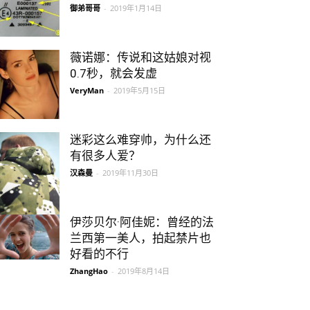
御弟哥哥
-
2019年1月14日
薇诺娜：传说和这姑娘对视
0.7秒，就会发虚
VeryMan
-
2019年5月15日
迷彩这么难穿帅，为什么还
有很多人爱？
汉森曼
-
2019年11月30日
伊莎贝尔·阿佳妮：曾经的法
兰西第一美人，拍起禁片也
好看的不行
ZhangHao
-
2019年8月14日