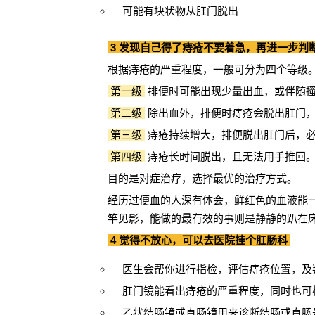
可能有块状物从肛门脱出
3 发现自己得了痔疮不要着急，再进一步判
根据痔疮的严重程度，一般可分为四个等级
第一级
排便时可能出现少量出血，或伴随
第二级
除出血外，排便时痔疮会脱出肛门
第三级
痔疮持续增大，排便脱出肛门后，
第四级
痔疮长时间脱出，且无法用手推回
目的是对症治疗，选择最优的治疗方式。
经历过便血的人深有体会，鲜红色的血液能
竿见影，能做的最有效的事则是静静的趴在
4 觉得不放心，可以去医院挂个肛肠科
医生会帮你进行指检，评估痔疮位置，及
肛门镜能看出痔疮的严重程度，同时也可
乙状结肠镜或直肠镜用来诊断结肠或直肠