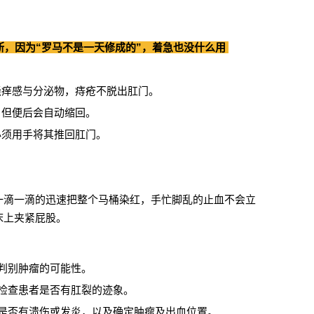
断，因为“罗马不是一天修成的”，着急也没什么用
。
搔痒感与分泌物，痔疮不脱出肛门。
，但便后会自动缩回。
必须用手将其推回肛门。
。
一滴一滴的迅速把整个马桶染红，手忙脚乱的止血不会立
床上夹紧屁股。
判别肿瘤的可能性。
检查患者是否有肛裂的迹象。
是否有溃伤或发炎，以及确定肿瘤及出血位置。