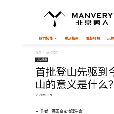
非
常
男
人
ManVery
魅力技能
生活指南
着装打扮
玩
首页
运动健康
运动健康
首批登山先驱到
山的意义是什么
2021年4月7日
作者丨英国皇家地理学会