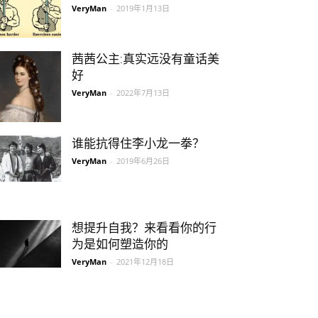
VeryMan
-
2019年1月13日
茜茜公主:真实远没有童话美
好
VeryMan
-
2022年7月13日
谁能抗得住李小龙一拳？
VeryMan
-
2019年6月26日
想提升自我？来看看你的行
为是如何塑造你的
VeryMan
-
2021年12月18日