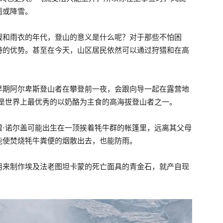
雨或降雪。
服和雨衣的年代，登山的意义是什么呢？对于那些不怕困
特的优势。甚至在今天，山区居民依然可以通过狩猎和在高
早期阿尔卑斯登山者在攀登前一夜，会跟向导一起在露营地
就是世界上最优秀的以奶酪为主食的高海拔登山者之一。
增·诺尔盖可能出生在一顶挨着牦牛群的帐篷里，远离其父母
能使焚烧牦牛粪便的烟散出去，也能防雨。
用来制作埃及法老图坦卡蒙的死亡面具的青金石，就产自现