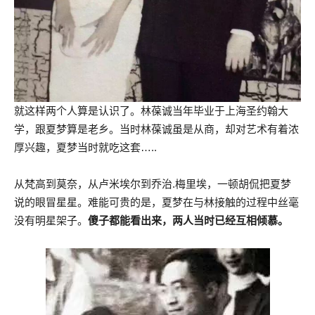
就这样两个人算是认识了。林葆诚当年毕业于上海圣约翰大
学，跟夏梦算是老乡。当时林葆诚虽是从商，却对艺术有着浓
厚兴趣，夏梦当时就吃这套…..
从梵高到莫奈，从卢米埃尔到乔治.梅里埃，一顿胡侃把夏梦
说的眼冒星星。难能可贵的是，夏梦在与林接触的过程中丝毫
没有明星架子。
傻子都能看出来，两人当时已经互相倾慕。