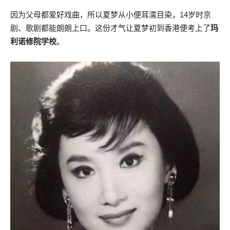
因为父母都爱好戏曲，所以夏梦从小便耳濡目染，14岁时京
剧、歌剧都能朗朗上口。这份才气让夏梦初到香港便考上了
玛
利诺修院学校
。