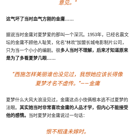
意见。”
这气坏了当时血气方刚的金庸……
据说当时金庸对夏梦爱的那叫一个深沉。1953年，已经名震文
坛的金庸不顾他人耻笑，化名”林欢”加盟长城电影制片公司，
只为当一个小小的编剧。很
多人当时不理解，后来才知道原来
是为了多看夏梦几眼……
“西施怎样美丽谁也没见过，我想她应该长得像
夏梦才名不虚传。”——金庸
夏梦什么大风大浪没见过，金庸这点小伎俩根本逃不过夏梦的
法眼。
其实她当时非常喜欢金庸的人品才学，但内心不能接受
他的感情。
当时夏梦对金庸说过一句话：
恨不相逢未嫁时。