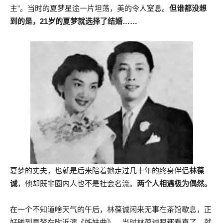
主”。当时的夏梦星途一片坦荡，美的令人窒息。
但谁都没想
到的是，21岁的夏梦就选择了结婚……
夏梦的丈夫，也就是后来陪着她走过几十年的终身伴侣
林葆
诚
，他却既非圈内人也不是社会名流。
两个人相遇极为偶然。
在一个不知道啥天气的午后，林葆诚闲来无事在茶馆歇息，正
好碰到夏梦在附近演《姊妹曲》。当时林葆诚眼都看直了。就