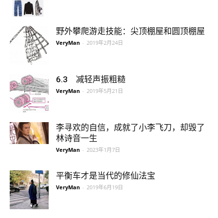
野外攀爬游走技能：尖顶棚屋和圆顶棚屋
VeryMan
-
2019年2月24日
6.3 减轻声振粗糙
VeryMan
-
2019年5月21日
李寻欢的自信，成就了小李飞刀，却毁了
林诗音一生
VeryMan
-
2023年1月7日
平衡车才是当代的修仙法宝
VeryMan
-
2019年6月19日