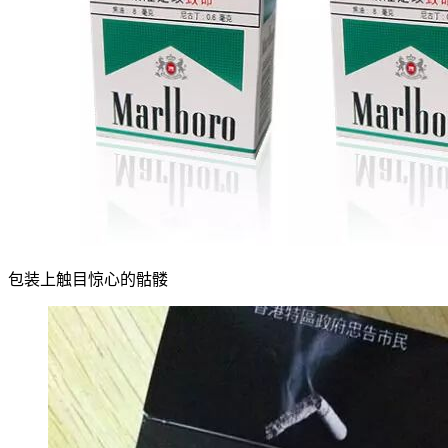
包装上触目惊心的骷髅