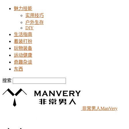
魅力技能
实用技巧
户外生存
DIY
生活指南
着装打扮
玩物装备
运动健康
奇趣杂谈
东西
搜索
非常男人ManVery