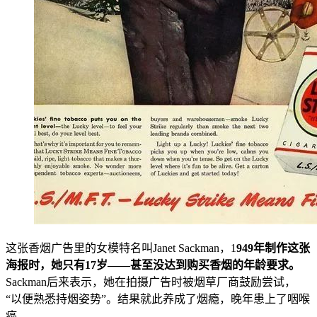
这张香烟广告里的女模特名叫Janet Sackman，1
949年制作这张
海报时，她只有17岁——甚至没达到购买香烟的年龄要求。
Sackman后来表示，她在拍摄广告时被烟草厂商鼓励尝试，
“以便熟悉持烟姿势”。结果就此养成了烟瘾，晚年患上了咽喉
癌。