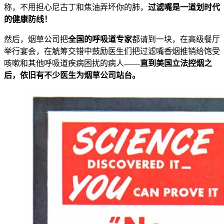
称，不用担心尼古丁和焦油弄坏你的肺，
过滤嘴是一道划时代
的健康防线！
然后，烟草公司把
全国的呼吸道专家
都请到一块，在高级餐厅
举行宴会，在觥筹交错中鼓励医生们把过滤嘴香烟推销给饱受
咳嗽和其他呼吸道疾病困扰的病人——
直到美国立法控烟之
后，依旧有不少医生为烟草公司站台。