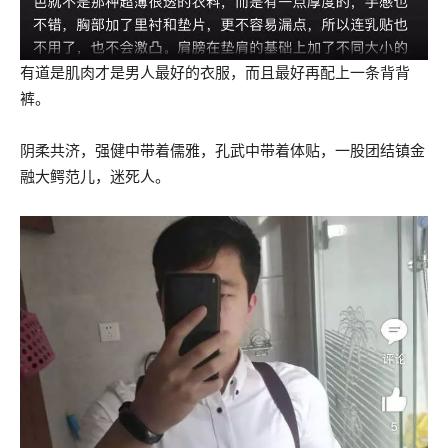
有道是肌肉才是男人最好的衣服，而且最好再配上一条背背
裤。
阴柔共济，强健中带着儒雅，孔武中带着体贴，一股团结镇金
融大鳄范儿，迷死人。