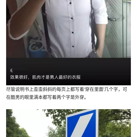
尽管说明书上歪歪斜斜的每页上都写着‘穿在里面’几个字，可
在酷男的眼里满本都写着两个字是外穿。