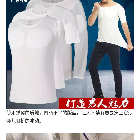
薄如蝉翼的质地，凹凸不平的版型，让人不禁有想去穿上它浪
迹九眼桥的冲动。