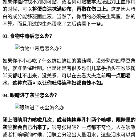
如果你临时找不到创可贴，或者创可贴根本无法起到止血作用
的时候，可以
将蛋白涂抹满纱布，再敷在伤口上。
这是因为蛋
白的成分能够凝固血液，当然了，你用的必须是生鸡蛋，熟的
不算。而且用过的生鸡蛋吃了之后请看下一条。
03. 食物中毒后怎么办？
如果你不小心吃了什么鲜红鲜红的蘑菇啊，没炒熟的四季豆角
啊，就准备催吐吧。但是还是有很多哥们儿拿手指头在喉咙掏
半天都吐不出来，没关系，可以在去看大夫之前
喝一点肥皂
水，这种东西可以让你吐得连孕妇都自愧不如。
04. 眼睛进了灰尘怎么办？
闭上眼睛用力咳嗽几次，或者挠挠鼻孔打两个喷嚏，眼睛里的
灰尘就会自己出来了。
很夸张是吧？一点都不奇怪，人在咳嗽
或者打喷嚏的时候，泪腺会分泌出大量泪水，这些泪水可以帮