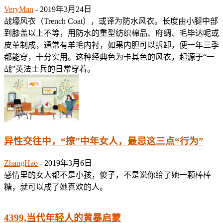
VeryMan
-
2019年3月24日
战壕风衣（Trench Coat），或译为防水风衣。长度由小腿中部
到膝盖以上不等，用防水的重型纺织棉品、府绸、毛毕达呢或
皮革制成，通常有羊毛内衬，如果内胆可以拆卸，便一年三季
都能穿，十分实用。这种经典色为卡其色的风衣，起源于“一
战”英法士兵的日常穿着。
异性交往中，“撩”中年女人，最忌这三点“行为”
ZhangHao
-
2019年3月6日
感情里的女人都不是小孩，傻子，不是说你给了她一颗棒棒
糖，就可以成了她喜欢的人。
4399,当代年轻人的黄暴启蒙