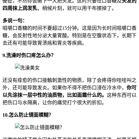
硬扯，不然你会揪下一大把头发。这时只要在口香糖及
头发的
四周抹上润发乳
，稍候片刻，就可以用干布擦掉了。
多说一句：
咀嚼口香糖的时间不要超过15分钟。这是因为长时间咀嚼口香
糖，会反射性地分泌大量胃酸。特别是在空腹状态下，长期下
去还有可能导致胃溃疡和胃炎等疾病。
9.洗澡时伤口疼怎么办？
还没有痊愈的伤口接触刺激性的物质，除了会疼得你哇哇叫之
外，还可能导致发炎。如果你不得不把伤口浸在冷水中，
你可
以先涂抹一层中性的油质物，比如面霜什么的。
这种东西可以
把伤口与水隔离，让你的痛觉打个很大的折扣。
10.怎么防止镜面模糊？