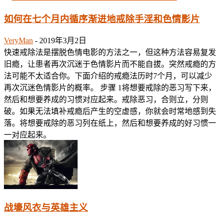
如何在七个月内循序渐进地戒除手淫和色情影片
VeryMan
-
2019年3月2日
快速戒除法是摆脱色情电影的方法之一，但这种方法容易复发
旧瘾，让患者再次沉迷于色情影片而不能自拔。突然戒瘾的方
法可能不太适合你。下面介绍的戒瘾法历时7个月，可以减少
再次沉迷色情影片的概率。 步骤 1将想要戒除的恶习写下来，
然后和想要养成的习惯对应起来。戒除恶习，合则立，分则
破。如果无法填补戒瘾后产生的空虚感，你就会时常地感到失
落。将想要戒除的恶习列在纸上，然后和想要养成的好习惯一
一对应起来。
战壕风衣与英雄主义