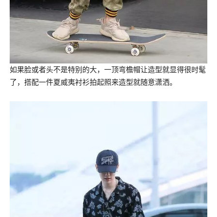
如果脸或者头不是特别的大，一顶弯檐帽让造型就显得很时髦
了，搭配一件夏威夷衬衫拍起照来造型就随意潇洒。