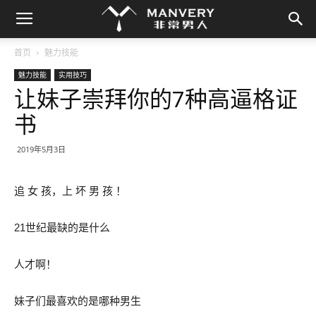
首页
魅力技能
魅力技能
实用技巧
让妹子崇拜你的7种高逼格证
书
2019年5月3日
追 女 孩，上 坏 男 孩 ！
21世纪最缺的是什么
人才啊！
妹子们最喜欢的是哪种男生