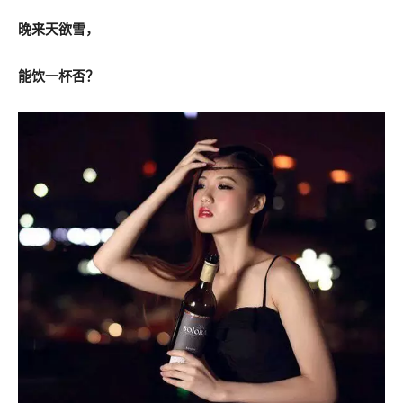
晚来天欲雪，
能饮一杯否？