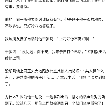
某日一大早干爹叫他过去帮忙，他打电话到公司说他干爹叫他
有事，要请假。
他的上司一听他要临时请假就有气，但是碍于他干爹的地位，
不敢多说，只好冷冷地答应了。
我这朋友挂了电话对他干爹说：” 上司好像不高兴啊！”
干爹讲：” 没问题，你不安，我来亲自打个电话。” 立刻拨电话
给他上司。
没想到他上司正火大地跟办公室其他人抱怨呢：” 某人算什么
东西，居然拿他的牌子压我 ……” 拿起电话，” 喂！” 脸立刻绿
了。
为什么？因为他一边说，一边拿起电话，刚才的话全让对方听
到了。没过几天，那位上司就被调到另一个部门坐冷板凳了！