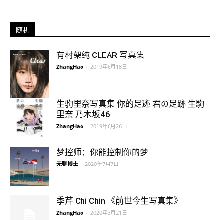
随机
有村架纯 CLEAR 写真集
ZhangHao
-
2019年6月18日
生驹里奈写真集 你的足迹 君の足跡 生駒
里奈 乃木坂46
ZhangHao
-
2019年6月26日
梦控师：你能控制你的梦
无聊博士
-
2020年7月7日
季芹 Chi Chin 《前世今生写真集》
ZhangHao
-
2020年3月21日