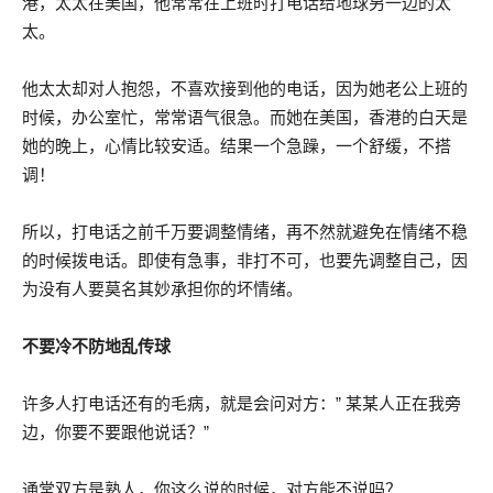
港，太太在美国，他常常在上班时打电话给地球另一边的太
太。
他太太却对人抱怨，不喜欢接到他的电话，因为她老公上班的
时候，办公室忙，常常语气很急。而她在美国，香港的白天是
她的晚上，心情比较安适。结果一个急躁，一个舒缓，不搭
调！
所以，打电话之前千万要调整情绪，再不然就避免在情绪不稳
的时候拨电话。即使有急事，非打不可，也要先调整自己，因
为没有人要莫名其妙承担你的坏情绪。
不要冷不防地乱传球
许多人打电话还有的毛病，就是会问对方：” 某某人正在我旁
边，你要不要跟他说话？”
通常双方是熟人，你这么说的时候，对方能不说吗？