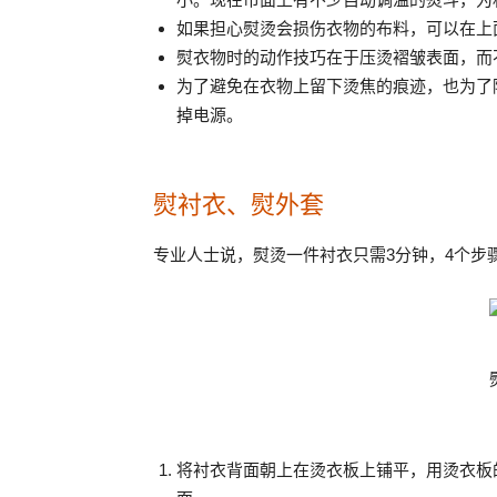
如果担心熨烫会损伤衣物的布料，可以在上
熨衣物时的动作技巧在于压烫褶皱表面，而
为了避免在衣物上留下烫焦的痕迹，也为了
掉电源。
熨衬衣、熨外套
专业人士说，熨烫一件衬衣只需3分钟，4个步
将衬衣背面朝上在烫衣板上铺平，用烫衣板