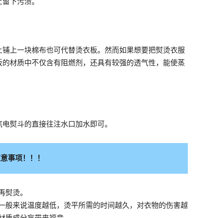
上留下污渍。
上铺上一块棉布也可代替烫衣板。然而如果想要把熨烫衣服
板的材质中不仅含有阻燃剂，还具有较强的透气性，能使蒸
汽电熨斗的直接往注水口加水即可。
注意事项！！！
再熨烫。
一般来说温度越低，烫平所需的时间越久，对衣物的伤害越
材质成分盲带来福音。