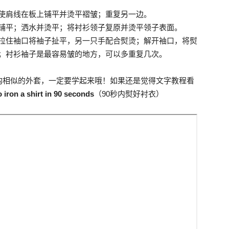
使肩线在板上铺平并烫平褶皱；重复另一边。
铺平；洒水并烫平；将衬衫领子复原并烫平领子表面。
拉住袖口将袖子扯平，另一只手配合熨烫；解开袖口，将熨
；衬衫袖子是最容易皱的地方，可以多重复几次。
构相似的外套，一定要学起来哦！如果还是觉得文字教程看
 iron a shirt in 90 seconds
（90秒内熨好衬衣）