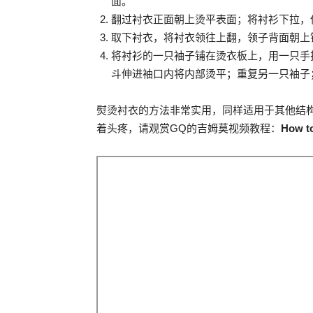
面。
翻过衬衣正面朝上烫平表面；将衬衫下拉，
取下衬衣，将衬衣领往上翻，领子背面朝上
将衬衫的一只袖子铺在烫衣板上，用一只手
斗伸进袖口内将内部烫平；重复另一只袖子
熨烫衬衣的方法非常实用，同样适用于其他结
着头疼，请观赏GQ的吉姆莫视频教程：
How to