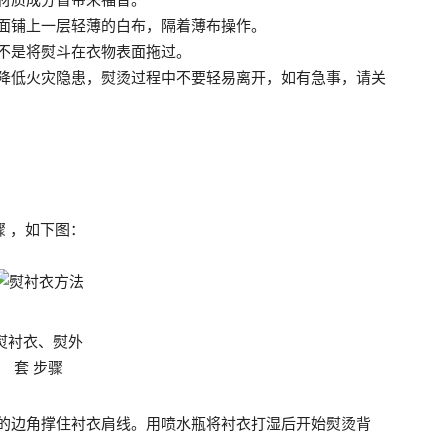
面铺上一层轻薄的白布，隔着薄布操作。
不是将熨斗在衣物表面拖过。
降低火灾隐患，熨烫过程中不要轻易离开，如有急事，请关
骤 ，如下图：
熨衬衣、熨外
套 步骤
的边角撑住衬衣肩线。用喷水瓶将衬衣打湿后开始熨烫背