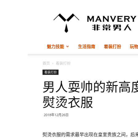
非
常
男
人
ManVery
魅力技能
生活指南
着装打扮
玩
首页
着装打扮
着装打扮
男人耍帅的新高
熨烫衣服
2018年12月26日
熨烫衣服的需求最早出现在皇室贵族之间，后