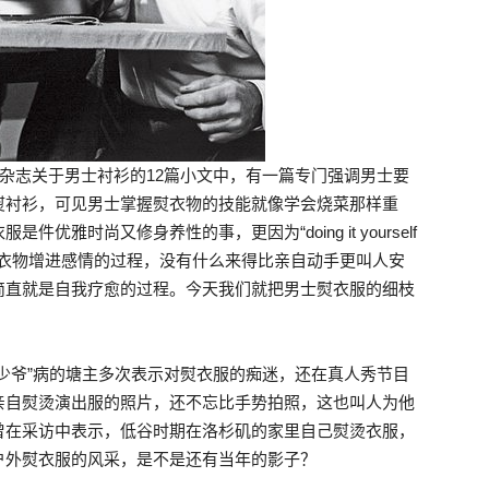
杂志关于男士衬衫的12篇小文中，有一篇专门强调男士要
熨衬衫，可见男士掌握熨衣物的技能就像学会烧菜那样重
雅时尚又修身养性的事，更因为“doing it yourself
物的过程就是与衣物增进感情的过程，没有什么来得比亲自动手更叫人安
简直就是自我疗愈的过程。今天我们就把男士熨衣服的细枝
少爷”病的塘主多次表示对熨衣服的痴迷，还在真人秀节目
亲自熨烫演出服的照片，还不忘比手势拍照，这也叫人为他
曾在采访中表示，低谷时期在洛杉矶的家里自己熨烫衣服，
户外熨衣服的风采，是不是还有当年的影子？