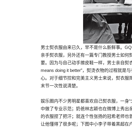
男士熨衣服由来已久，早不是什么新鲜事。GQ
亲手熨衣服，另外还有一篇专门教授男士如何
要。因为与自己动手擦皮鞋一样，男士亲自熨衣服是件优
means doing it better”，熨烫衣
心。对于细节控和完美主义男士来说，熨衣服
末节一次性说清楚。
娱乐圈内不少男明星都喜欢自己熨衣服，一身“
中做了专业示范；奶爸林志颖也在微博上秀出
的衣服捏了把汗；就连个性张扬的冠希老师也
让他懂得了很多呢；下图中小李子带着黑超在