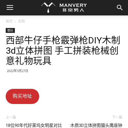
首页
东西
酷玩
西部牛仔手枪霰弹枪DIY木制
3d立体拼图 手工拼装枪械创
意礼物玩具
2022年3月27日
购买地址
上一篇
下一篇
18位90年代好莱坞女明星对比
木质3D立体拼图猫头鹰座钟