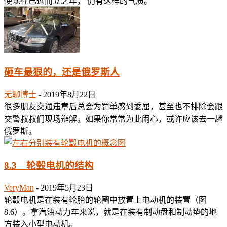
使现在已过而立之年， 仍有这样的气质。
砸车最狠的，还是俄罗斯人
无聊博士
-
2019年8月22日
很多朋友交通违章后总会为罚单感到委屈，甚至也不排除会跟
交警叔叔们现场辩解。如果你常常为此闹心，或许应该去一趟
俄罗斯。
8.3 轮毂电机的结构
VeryMan
-
2019年5月23日
轮毂电机是在装有轮胎的轮圈中放置上电动机的装置（图
8.6）。拿汽油动力车来说，就是在装有制动盘和制动垫的地
方装入小型电动机。