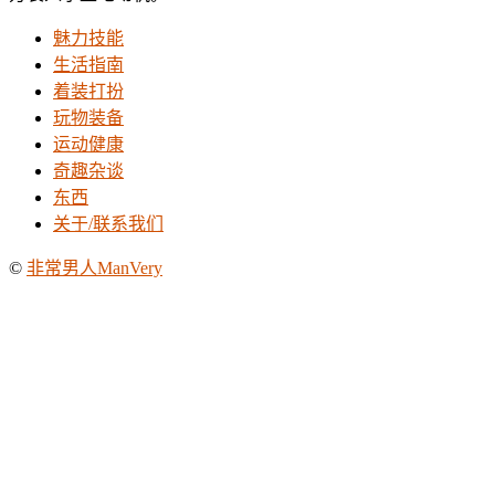
魅力技能
生活指南
着装打扮
玩物装备
运动健康
奇趣杂谈
东西
关于/联系我们
©
非常男人ManVery