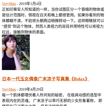
VeryMan
-
2019年1月4日
正如印第安人所知道的一样，当你试图区分一个昏暗的物体或
是估计范围时，侧视在白天和晚上都很管用。如果你看到的物
体模糊不清，不妨将头朝两边稍微转动一下。这样眼睛就可以
“感觉”到这个物体，然而人类视力的双目并用特性可以将视力
拉远，接触到物体的表面。
日本一代玉女偶像广末凉子写真集《Relax》
VeryMan
-
2019年4月29日
每一个肌体都埋伏着人所共知的秘密， 在极具动感的造型中
表现内在的灵魂。 广末凉子以乖巧无邪的少女形象著称， 即