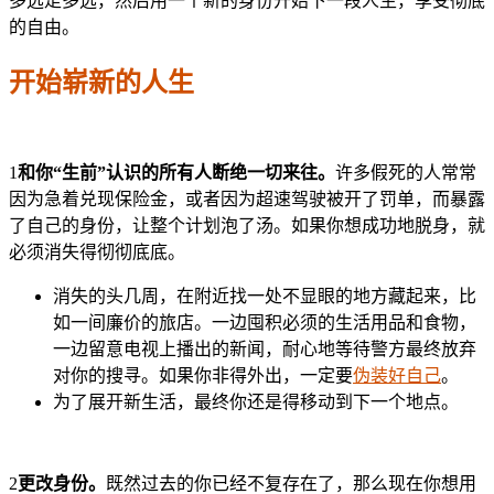
多远走多远，然后用一个新的身份开始下一段人生，享受彻底
的自由。
开始崭新的人生
1
和你“生前”认识的所有人断绝一切来往。
许多假死的人常常
因为急着兑现保险金，或者因为超速驾驶被开了罚单，而暴露
了自己的身份，让整个计划泡了汤。如果你想成功地脱身，就
必须消失得彻彻底底。
消失的头几周，在附近找一处不显眼的地方藏起来，比
如一间廉价的旅店。一边囤积必须的生活用品和食物，
一边留意电视上播出的新闻，耐心地等待警方最终放弃
对你的搜寻。如果你非得外出，一定要
伪装好自己
。
为了展开新生活，最终你还是得移动到下一个地点。
2
更改身份。
既然过去的你已经不复存在了，那么现在你想用