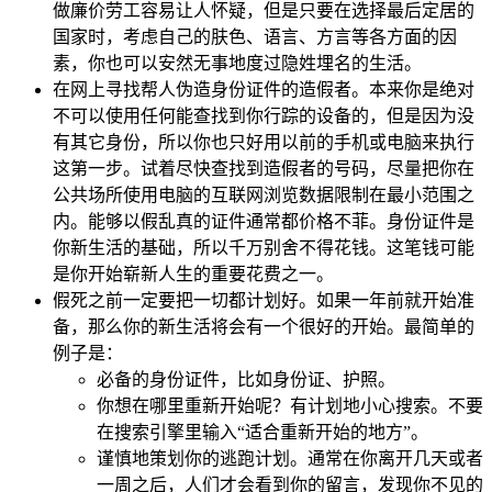
做廉价劳工容易让人怀疑，但是只要在选择最后定居的
国家时，考虑自己的肤色、语言、方言等各方面的因
素，你也可以安然无事地度过隐姓埋名的生活。
在网上寻找帮人伪造身份证件的造假者。本来你是绝对
不可以使用任何能查找到你行踪的设备的，但是因为没
有其它身份，所以你也只好用以前的手机或电脑来执行
这第一步。试着尽快查找到造假者的号码，尽量把你在
公共场所使用电脑的互联网浏览数据限制在最小范围之
内。能够以假乱真的证件通常都价格不菲。身份证件是
你新生活的基础，所以千万别舍不得花钱。这笔钱可能
是你开始崭新人生的重要花费之一。
假死之前一定要把一切都计划好。如果一年前就开始准
备，那么你的新生活将会有一个很好的开始。最简单的
例子是：
必备的身份证件，比如身份证、护照。
你想在哪里重新开始呢？有计划地小心搜索。不要
在搜索引擎里输入“适合重新开始的地方”。
谨慎地策划你的逃跑计划。通常在你离开几天或者
一周之后，人们才会看到你的留言，发现你不见的