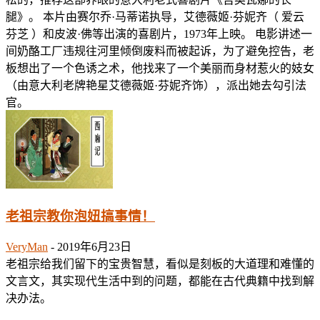
腿》。 本片由赛尔乔·马蒂诺执导，艾德薇姬·芬妮齐（ 爱云
芬芝 ）和皮波·佛等出演的喜剧片，1973年上映。 电影讲述一
间奶酪工厂违规往河里倾倒废料而被起诉，为了避免控告，老
板想出了一个色诱之术，他找来了一个美丽而身材惹火的妓女
（由意大利老牌艳星艾德薇姬·芬妮齐饰），派出她去勾引法
官。
老祖宗教你泡妞搞事情！
VeryMan
-
2019年6月23日
老祖宗给我们留下的宝贵智慧，看似是刻板的大道理和难懂的
文言文，其实现代生活中到的问题，都能在古代典籍中找到解
决办法。