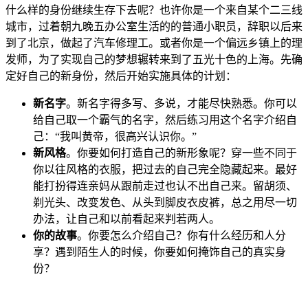
什么样的身份继续生存下去呢？也许你是一个来自某个二三线
城市，过着朝九晚五办公室生活的的普通小职员，辞职以后来
到了北京，做起了汽车修理工。或者你是一个偏远乡镇上的理
发师，为了实现自己的梦想辗转来到了五光十色的上海。先确
定好自己的新身份，然后开始实施具体的计划：
新名字
。新名字得多写、多说，才能尽快熟悉。你可以
给自己取一个霸气的名字，然后练习用这个名字介绍自
己：“我叫黄帝，很高兴认识你。”
新风格
。你要如何打造自己的新形象呢？穿一些不同于
你以往风格的衣服，把过去的自己完全隐藏起来。最好
能打扮得连亲妈从跟前走过也认不出自己来。留胡须、
剃光头、改变发色、从头到脚皮衣皮裤，总之用尽一切
办法，让自己和以前看起来判若两人。
你的故事
。你要怎么介绍自己？你有什么经历和人分
享？遇到陌生人的时候，你要如何掩饰自己的真实身
份？