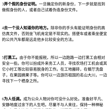
3
弄个假的身份证明。
一旦确定你的新身份，下一步就是找到
做假身份的人，或者自己试着伪造身份文件。
4
去一个没人知道你的地方。
除非你的手头有能证明身份的高
仿真文件，否则坐飞机肯定是不现实的。搭便车或者乘坐便宜
的公共汽车都是远走他乡比较安全的方法。
5
打黑工。
由于你不能报税，所以一边跑路一边打黑工会相对
安全一些。你可以扮成外来务工人员，寻找农场打工机会或其
它小时工等比较容易脱身的工作。在工地搬砖，在餐厅洗盘
子，在果园摘果子等。你可以一边游历祖国的名山大川，一边
寻找下一个栖身之所。
6
为人低调。
成为公众人物对你可没什么好处。准备好平凡、
安静地度过余下的人生吧。尽量不与人来往，保持一种神秘