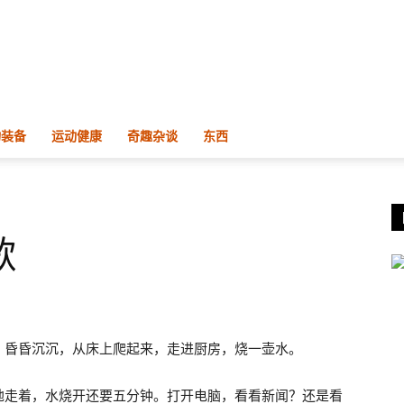
物装备
运动健康
奇趣杂谈
东西
歌
，昏昏沉沉，从床上爬起来，走进厨房，烧一壶水。
地走着，水烧开还要五分钟。打开电脑，看看新闻？还是看