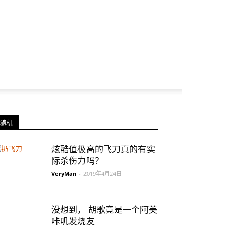
随机
炫酷值极高的飞刀真的有实
际杀伤力吗？
VeryMan
-
2019年4月24日
没想到， 胡歌竟是一个阿美
咔叽发烧友