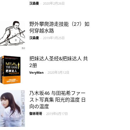
汉森曼
-
2020年2月26日
野外攀爬游走技能（27）如
何穿越水路
汉森曼
-
2019年1月25日
把妹达人圣经&把妹达人 共
2册
VeryMan
-
2020年3月12日
乃木坂46 与田祐希ファー
スト写真集 阳光的温度 日
向の温度
御弟哥哥
-
2019年6月17日