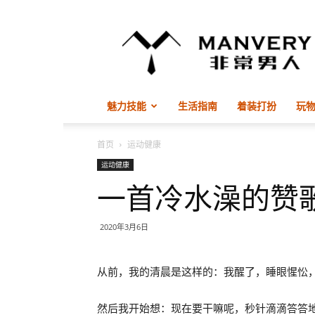
非
常
男
人
ManVery
魅力技能
生活指南
着装打扮
玩
首页
运动健康
运动健康
一首冷水澡的赞
2020年3月6日
从前，我的清晨是这样的：我醒了，睡眼惺忪
然后我开始想：现在要干嘛呢，秒针滴滴答答