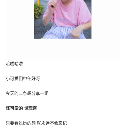
哈喽哈喽
小可爱们中午好呀
今天的二条想分享一组
怪可爱的 世理奈
只要看过她的颜 就永远不会忘记