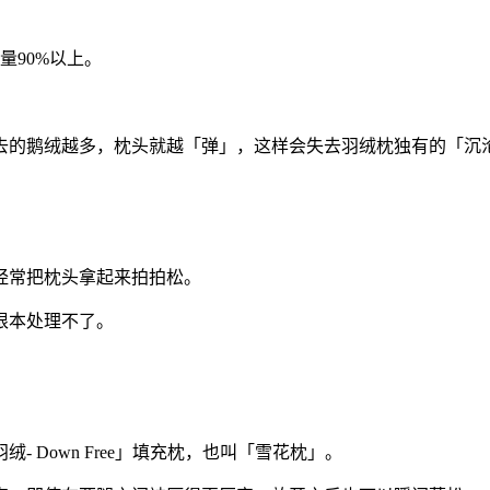
量90%以上。
去的鹅绒越多，枕头就越「弹」，这样会失去羽绒枕独有的「沉
经常把枕头拿起来拍拍松。
根本处理不了。
 Down Free」填充枕，也叫「雪花枕」。