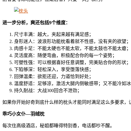
进一步分析，爽还包括9个维度：
尺寸丰满：越大，夹起来越有满足感；
身形迷人：波浪形功能枕看着就不性感，没有夹的欲望；
肉感十足：不能太硬也不能太软，不能太鼓也不能太瘪；
灵活度高：随便弯曲，积极配合你的每一个姿势；
可塑性强：可以根据喜好任意调整，完美贴合你的形状；
下陷够深：轻松深入，享受堕落快感；
回弹温柔：欲拒还迎，力道恰到好处；
温度舒适：足够凉，激活大腿内侧敏感带；又不能冷如冰
持久耐战：大战300回合不泄劲；
如果你开始好奇到底什么样的枕头才能同时满足这么多要求，
乖巧小女仆—羽绒枕
每次住高级酒店，秘姐都睡得特别香，电话都吵不醒。