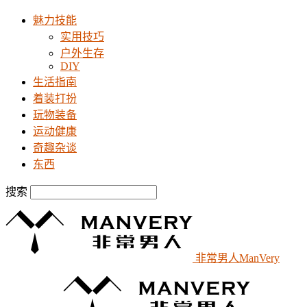
魅力技能
实用技巧
户外生存
DIY
生活指南
着装打扮
玩物装备
运动健康
奇趣杂谈
东西
搜索
非常男人ManVery