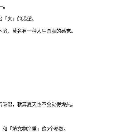
一。
出「夹」的渴望。
下陷，莫名有一种人生圆满的感觉。
。
气吸湿，就算夏天也不会觉得燥热。
」和「填充物净重」这3个参数。