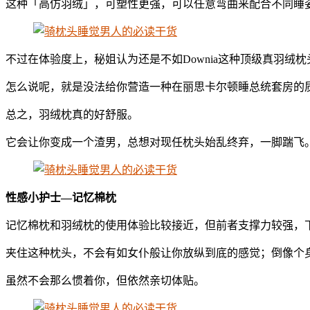
这种「高仿羽绒」，可塑性更强，可以任意弯曲来配合不同睡
不过在体验度上，秘姐认为还是不如Downia这种顶级真羽绒枕
怎么说呢，就是没法给你营造一种在丽思卡尔顿睡总统套房的
总之，羽绒枕真的好舒服。
它会让你变成一个渣男，总想对现任枕头始乱终弃，一脚踹飞
性感小护士—记忆棉枕
记忆棉枕和羽绒枕的使用体验比较接近，但前者支撑力较强，
夹住这种枕头，不会有如女仆般让你放纵到底的感觉；倒像个
虽然不会那么惯着你，但依然亲切体贴。