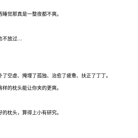
西睡觉那真是一整夜都不爽。
也不放过…
补了空虚、掩埋了孤独、治愈了疲惫、扶正了丁丁。
啥样的枕头能让你夹的更爽。
好的枕头，算得上小有研究。