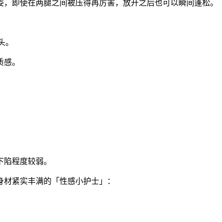
姿，即使在两腿之间被压得再厉害，放开之后也可以瞬间蓬松。
头。
质感。
。
下陷程度较弱。
身材紧实丰满的「性感小护士」：