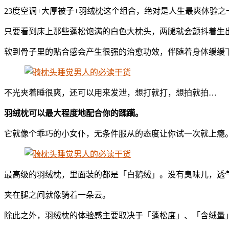
23度空调+大厚被子+羽绒枕这个组合，绝对是人生最爽体验之
只要看到床上那些蓬松饱满的白色大枕头，两腿就会颤抖着生
软到骨子里的贴合感会产生很强的治愈功效，伴随着身体缓缓
不光夹着睡很爽，还可以用来发泄，想打就打，想拍就拍…
羽绒枕可以最大程度地配合你的蹂躏。
它就像个乖巧的小女仆，无条件服从的态度让你试一次就上瘾
最高级的羽绒枕，里面装的都是「白鹅绒」。没有臭味儿，透
夹在腿之间就像骑着一朵云。
除此之外，羽绒枕的体验感主要取决于「蓬松度」、「含绒量