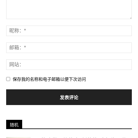
保存我的名称和电子邮箱以便下次访问
随机