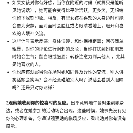
如果女孩对你有好感，当你在附近的时候（就算只是能听
见她说话），她可能会变得比平常活跃，更多笑，更想给
你留下深刻印象。相反，有些女孩在喜欢的人身边时可能
会更为安静，面对面时会脸红或者眼睛看地上，避开和喜
欢的人眼神交流。
这些信号表示反感：身体僵硬，和你保持距离；回答简单
粗暴，对你的评论进行讽刺的反驳；当你打扰到她和朋友
时她会生气；翻白眼或皱眉；转移注意力到其他人 ，尤其
是她喜欢的人。
你也应该观察当你在场时她和同性及异性的交流。别人讲
笑话她会笑吗？会不经意碰触别人吗？说话会看别人眼睛
吗？还是只对你这样？
3
观察她收到你的惊喜时的反应。
出乎意料地午餐时坐到她身
边，或者在她参加的活动场合出现。这些时候，她事先没有见
你的心理准备，你通过观察她的临场反应，看出她对你有没有
感觉。