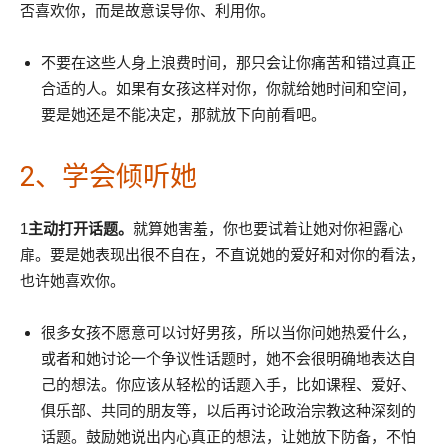
否喜欢你，而是故意误导你、利用你。
不要在这些人身上浪费时间，那只会让你痛苦和错过真正
合适的人。如果有女孩这样对你，你就给她时间和空间，
要是她还是不能决定，那就放下向前看吧。
2、学会倾听她
1
主动打开话题。
就算她害羞，你也要试着让她对你袒露心
扉。要是她表现出很不自在，不直说她的爱好和对你的看法，
也许她喜欢你。
很多女孩不愿意可以讨好男孩，所以当你问她热爱什么，
或者和她讨论一个争议性话题时，她不会很明确地表达自
己的想法。你应该从轻松的话题入手，比如课程、爱好、
俱乐部、共同的朋友等，以后再讨论政治宗教这种深刻的
话题。鼓励她说出内心真正的想法，让她放下防备，不怕