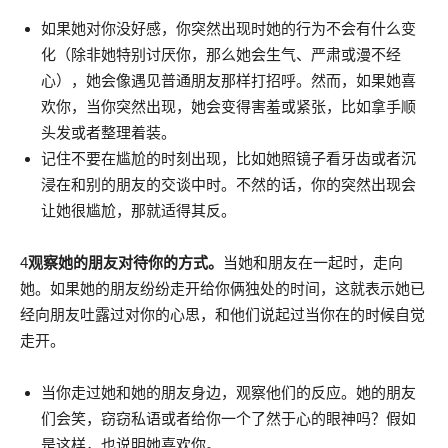
如果她对你没好感，你突然出现时她的行为不会有什么变
化（除非她特别讨厌你，那么她会生气、严肃或漫不经
心），她会像遇见普通朋友那样打招呼。然而，如果她喜
欢你，当你突然出现，她会变得害羞或紧张，比如拿手顺
头发或者整理着装。
记住不要在尴尬的时刻出现，比如她照镜子看牙齿或者沉
浸在和别的朋友的交谈中时。不然的话，你的突然出现会
让她很尴尬，那就适得其反。
4
观察她的朋友对待你的方式。
当她和朋友在一起时，走向
她。如果她的朋友纷纷走开给你俩独处的时间，这就表示她已
经向朋友吐露过对你的心思，和他们说起过当你在的时候自觉
走开。
当你走过她和她的朋友身边，观察他们的反应。她的朋友
们会笑，窃窃私语或者给你一个了然于心的眼神吗？假如
是这样，也说明她喜欢你。