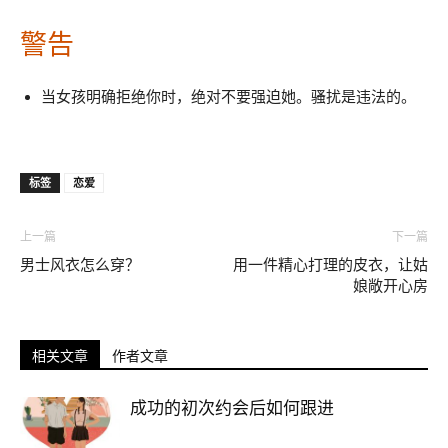
警告
当女孩明确拒绝你时，绝对不要强迫她。骚扰是违法的。
标签
恋爱
上一篇
下一篇
男士风衣怎么穿？
用一件精心打理的皮衣，让姑
娘敞开心房
相关文章
作者文章
成功的初次约会后如何跟进