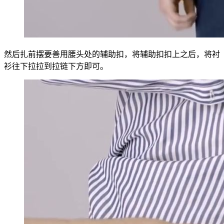
然后扎前摆要善用腰头处的辅助扣，将辅助扣扣上之后，将衬
衫往下拉拉到拉链下方即可。