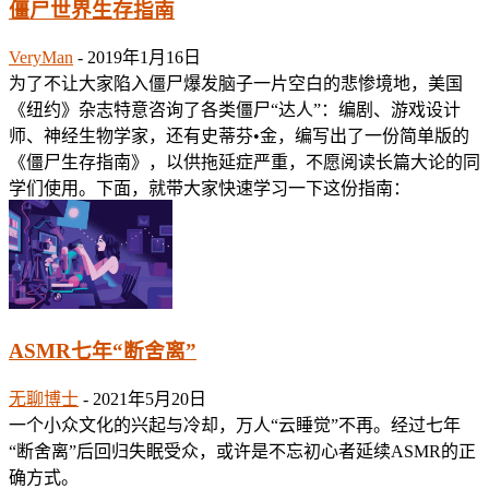
僵尸世界生存指南
VeryMan
-
2019年1月16日
为了不让大家陷入僵尸爆发脑子一片空白的悲惨境地，美国
《纽约》杂志特意咨询了各类僵尸“达人”：编剧、游戏设计
师、神经生物学家，还有史蒂芬•金，编写出了一份简单版的
《僵尸生存指南》，以供拖延症严重，不愿阅读长篇大论的同
学们使用。下面，就带大家快速学习一下这份指南：
ASMR七年“断舍离”
无聊博士
-
2021年5月20日
一个小众文化的兴起与冷却，万人“云睡觉”不再。经过七年
“断舍离”后回归失眠受众，或许是不忘初心者延续ASMR的正
确方式。