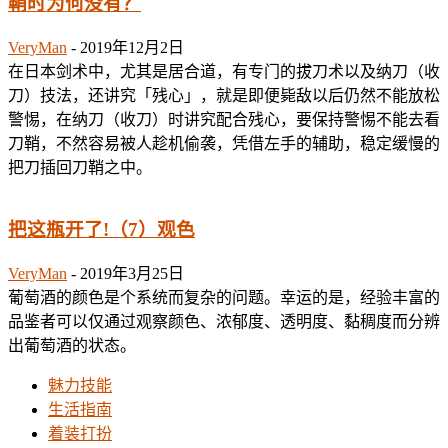
鞘时为何没有？
VeryMan
-
2019年12月2日
在日本剑术中，尤其是居合道，有专门的拔刀术以及纳刀（收
刀）技法，还讲究「残心」，就是即便毙敌以后仍然不能放松
警惕，在纳刀（收刀）时讲究配合残心，要保持警惕不能去看
刀鞘，不然容易被人趁机偷袭，凭借左手的辅助，稳定缓慢的
把刀插回刀鞘之中。
把这瓶开了!（7）观色
VeryMan
-
2019年3月25日
葡萄酒的颜色是个系统而复杂的问题。幸运的是，经验丰富的
品鉴者可以仅通过观察颜色、浓郁度、透明度、黏稠度而分辨
出葡萄酒的状态。
魅力技能
生活指南
着装打扮