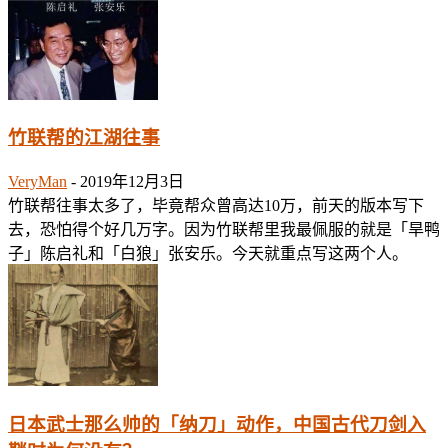
竹联帮的江湖往事
VeryMan
-
2019年12月3日
竹联帮往事太多了，毕竟帮众曾高达10万，前天的版本写下
去，恐怕得个好几万字。因为竹联帮里我最佩服的就是「旱鸭
子」陈启礼和「白狼」张安乐。今天就重点写这两个人。
日本武士那么帅的「纳刀」动作，中国古代刀剑入