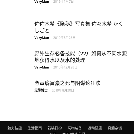
VeryMan
-
2019年1月7日
佐佐木希《隐秘》写真集 佐々木希 かく
しごと
VeryMan
-
2019年5月26日
野外生存必备技能（22） 如何从不同水源
地获得水以及水的处理
VeryMan
-
2018年12月28日
恋童癖富豪之死与阴谋论狂欢
无聊博士
-
2019年8月30日
魅力技能
生活指南
着装打扮
玩物装备
运动健康
奇趣杂谈