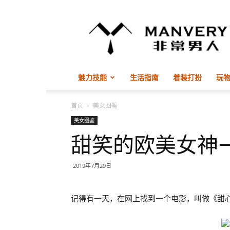
非
常
男
人
ManVery
魅力技能
生活指南
着装打扮
玩
首页
美女图鉴
美女图鉴
甜笑的欧美女神—
2019年7月29日
记得有一天，在网上找到一个电影，叫做《甜