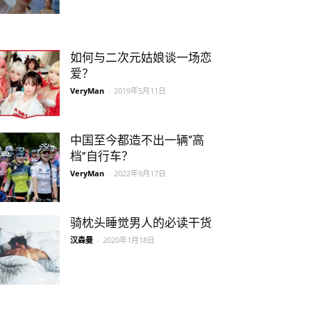
如何与二次元姑娘谈一场恋
爱？
VeryMan
-
2019年5月11日
中国至今都造不出一辆“高
档”自行车？
VeryMan
-
2022年9月17日
骑枕头睡觉男人的必读干货
汉森曼
-
2020年1月18日