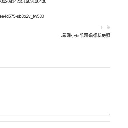
下一篇
卡戴珊小妹凯莉·詹娜私房照