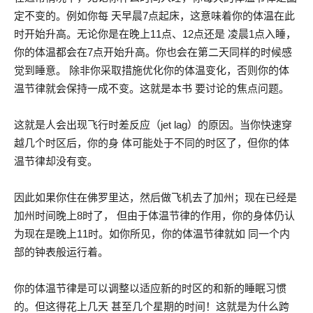
定不变的。例如你每 天早晨7点起床，这意味着你的体温在此
时开始升高。无论你是在晚上11点、12点还是 凌晨1点入睡，
你的体温都会在7点开始升高。你也会在第二天同样的时候感
觉到睡意。 除非你采取措施优化你的体温变化，否则你的体
温节律就会保持一成不变。这就是本书 要讨论的焦点问题。
这就是人会出现飞行时差反应（jet lag）的原因。当你快速穿
越几个时区后，你的身 体可能处于不同的时区了，但你的体
温节律却没有变。
因此如果你住在佛罗里达，然后做飞机去了加州；现在已经是
加州时间晚上8时了， 但由于体温节律的作用，你的身体仍认
为现在是晚上11时。如你所见，你的体温节律就如 同一个内
部的钟表般运行着。
你的体温节律是可以调整以适应新的时区的和新的睡眠习惯
的。但这得花上几天 甚至几个星期的时间！这就是为什么跨