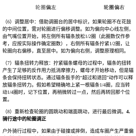
（6）调整居中：借助调圈台的居中标识，如果轮圈不在花鼓
的中间位置，需对轮圈进行偏移调整。如为偏向中心线左侧，
由气嘴位置开始，将左侧所有辐条放松1/2圈（此圈数仅作参
考，应按实际操作确定圈数），右侧所有辐条拧紧1/2圈，让
轮圈向右偏移，直至居中。如为偏向右侧，调整原理相同。
（7）辐条扭转力释放：拧紧辐条螺母的过程中，辐条的扭转
产生了足够的反作用力抵消摩擦力，螺母才开始移动，但是辐
条会保持扭转状态。通过辐条扳手的“超过和退回”动作可以释
放辐条扭转力。假如希望精确地上紧一根辐条1/4圈，应当转
动1/4圈时，记下位置，再稍微转过一点，然后再转回那个位
置。
（8）重新检查轮圈的圆跳动和端面跳动，进行最后微调。
4.
骑行途中的轮圈调正
户外骑行过程中，如果由于碰撞或摔倒，造成车圈产生严重偏