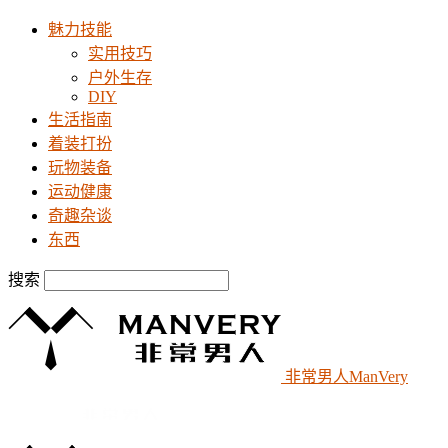
魅力技能
实用技巧
户外生存
DIY
生活指南
着装打扮
玩物装备
运动健康
奇趣杂谈
东西
搜索
非常男人ManVery