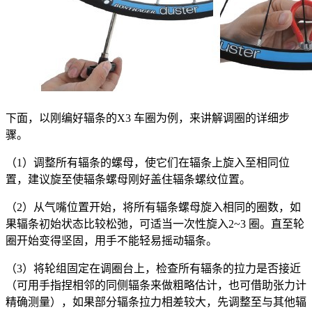
下面，以刚编好辐条的X3 车圈为例，来讲解调圈的详细步
骤。
（1）调整所有辐条的螺母，使它们在辐条上旋入至相同位
置，建议旋至使辐条螺母刚好盖住辐条螺纹位置。
（2）从气嘴位置开始，将所有辐条螺母旋入相同的圈数，如
果辐条初始状态比较松弛，可适当一次性旋入2~3 圈。直至轮
圈开始变得坚固，用手不能轻易摇动辐条。
（3）将轮组固定在调圈台上，检查所有辐条的拉力是否接近
（可用手指捏相邻的同侧辐条来做粗略估计，也可借助张力计
精确测量），如果部分辐条拉力相差较大，先调整至与其他辐