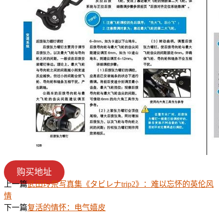
购买地址
上一篇
武田玲奈写真集《タビレナtrip2》：难以忘怀的英伦风
情
下一篇
复活的情怀：电气嬉皮