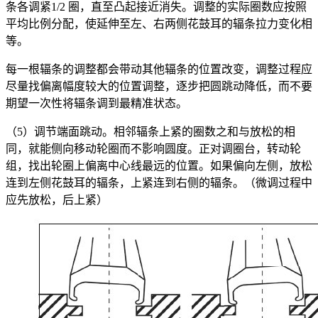
条各调紧1/2 圈，直至凸起接近消失。调整的实际圈数应按照
平均比例分配，使延伸至左、右两侧花鼓耳的辐条拉力变化相
等。
每一根辐条的调整都会带动其他辐条的位置改变，调整过程应
尽量找偏离幅度较大的位置调整，逐步把圆跳动降低，而不要
期望一次性将辐条调到最精准状态。
（5）调节端面跳动。相邻辐条上紧的圈数之和与放松的相
同，就能侧向移动轮圈而不影响圆度。正对调圈台，转动轮
组，找出轮圈上偏离中心线最远的位置。如果偏向左侧，放松
连到左侧花鼓耳的辐条，上紧连到右侧的辐条。（微调过程中
应先放松，后上紧）