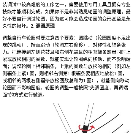
装调试中较高难度的工序之一，需要使用专用工具且拥有专业
技能才能顺利完成。如果你不是非常熟悉轮圈的调整原理，最
好不要自行调试轮圈，因为这可能会造成轮圈的变形甚至是永
久性的损坏。
2. 调圈原理
调整自行车轮圈时要注意四个要素：圆跳动（轮圈圆度不足出
现的跳动）、端面跳动（轮圈左右偏移）、对称性和辐条张
力。把连接到左侧花鼓耳和右侧花鼓耳的相邻辐条螺母同时上
紧或放松相同的圈数，就能实现让轮圈纵向移动，而不影响端
面；调整轮圈上相邻辐条，上紧的圈数与放松的相同（例如左
侧辐条上紧1 圈，则相邻右侧第1 根辐条要相应地放松1 圈，
或相邻的两根右侧辐条放松圈数总和为1 圈），就能侧向移动
轮圈而不影响圆度。轮圈的调整一般按照“先调圆度，再调端
面”的方式进行微调。