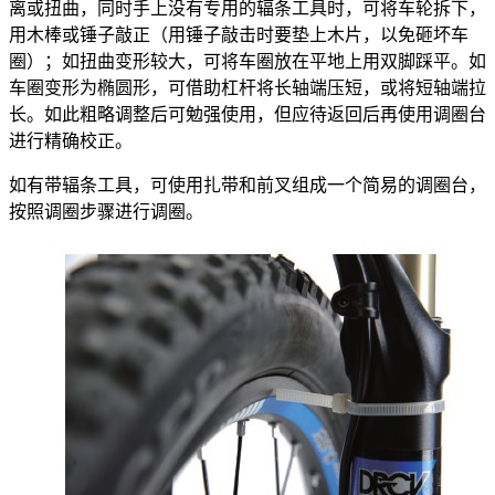
离或扭曲，同时手上没有专用的辐条工具时，可将车轮拆下，
用木棒或锤子敲正（用锤子敲击时要垫上木片，以免砸坏车
圈）；如扭曲变形较大，可将车圈放在平地上用双脚踩平。如
车圈变形为椭圆形，可借助杠杆将长轴端压短，或将短轴端拉
长。如此粗略调整后可勉强使用，但应待返回后再使用调圈台
进行精确校正。
如有带辐条工具，可使用扎带和前叉组成一个简易的调圈台，
按照调圈步骤进行调圈。