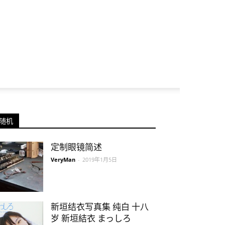
随机
定制眼镜简述
VeryMan
-
2019年1月5日
新垣结衣写真集 纯白 十八
岁 新垣結衣 まっしろ