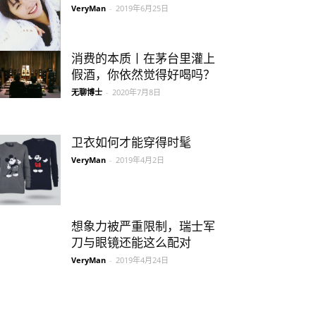
VeryMan
-
2019年6月25日
消费的本质丨在茅台里灌上
假酒，你依然觉得好喝吗？
无聊博士
-
2020年7月8日
卫衣如何才能穿得时髦
VeryMan
-
2019年4月2日
想象力被严重限制，瑞士军
刀与眼镜还能这么配对
VeryMan
-
2019年4月24日