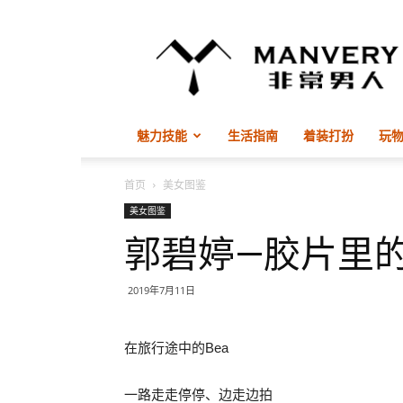
非
常
男
人
ManVery
魅力技能
生活指南
着装打扮
玩
首页
美女图鉴
美女图鉴
郭碧婷—胶片里
2019年7月11日
在旅行途中的Bea
一路走走停停、边走边拍