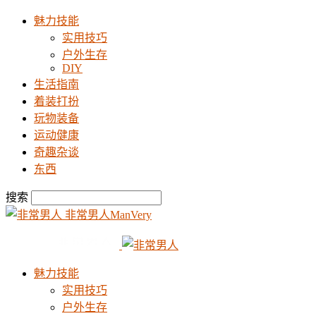
魅力技能
实用技巧
户外生存
DIY
生活指南
着装打扮
玩物装备
运动健康
奇趣杂谈
东西
搜索
非常男人ManVery
魅力技能
实用技巧
户外生存