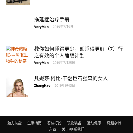
拖延症治疗手册
VeryMan
-
2019年7月9日
教你如何睡得更少，却睡得更好（7）行
之有效的个人睡眠计划
VeryMan
-
2019年7月25日
凡妮莎·柯比-干翻巨石强森的女人
ZhangHao
-
2019年9月3日
魅力技能
生活指南
着装打扮
玩物装备
运动健康
奇趣杂谈
东西
关于/联系我们