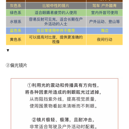
▼
②偏光镜片