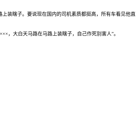
路上装瞎子。要说现在国内的司机素质都挺高，所有车看见他直
××，大白天马路在马路上装瞎子，自己作死别害人”。