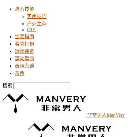
魅力技能
实用技巧
户外生存
DIY
生活指南
着装打扮
玩物装备
运动健康
奇趣杂谈
东西
搜索
非常男人ManVery