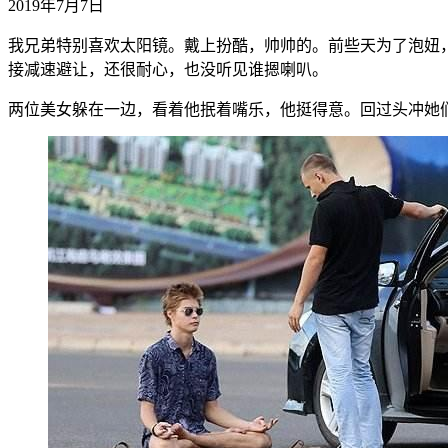
2019年7月7日
我兄弟特别喜欢太阳镜。戴上扮酷，帅帅的。前些天为了泡妞
接减速避让，还很耐心，也没听见谁摁喇叭。
两位美女躲在一边，看着他抿着嘴乐，他挺得意。回过头冲她们