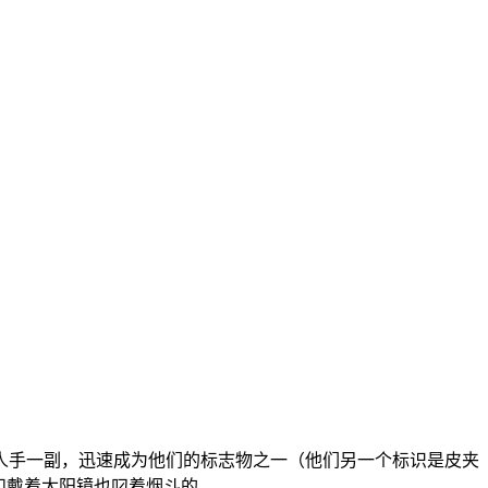
乎人手一副，迅速成为他们的标志物之一（他们另一个标识是皮夹
和戴着太阳镜也叼着烟斗的。