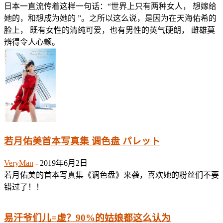
日本一直流传着这样一句话：“世界上只有两种女人， 想嫁给
她的，和想成为她的 ”。之所以这么说，是因为在天海佑希的
脸上， 既有女性的清纯可爱，也有男性的英气硬朗， 雌雄莫
辨得令人心颤。
若月佑美首本写真集 调色盘 パレット
VeryMan
-
2019年6月2日
若月佑美的首本写真集《调色盘》来袭，喜欢她的粉丝们不要
错过了！！
易汗爷们儿=虚？90%的姑娘都这么认为