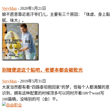
VeryMan
-
2020年1月21日
娘不愿意靠近易汗爷们儿，主要有三个原因：「体虚、身上黏
腻、味大」。
别随便进这个贴吧，老婆本都会被败光
VeryMan
-
2019年5月31日
大家当然都有着“四路泰坦抱回家”的梦，但每个人都清醒的意
识到，拥有这种配置的时候顶多可以同时开着100个word写
100篇稿，没啥别的可（会）干。