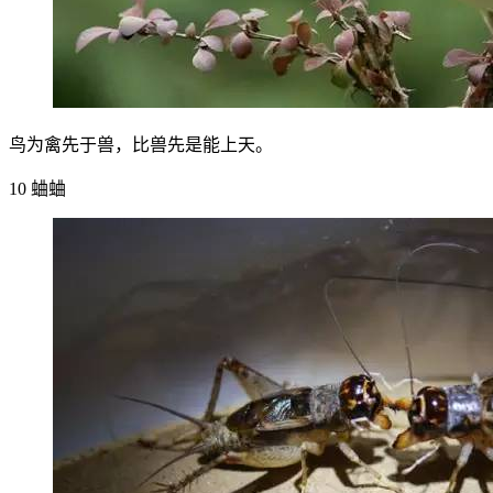
鸟为禽先于兽，比兽先是能上天。
10 蛐蛐