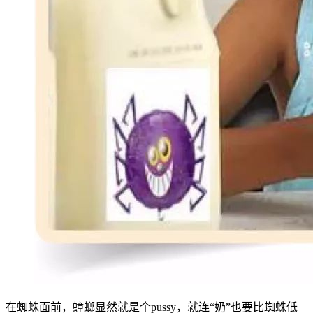
在蜘蛛面前，蟑螂显然就是个pussy，就连“奶”也要比蜘蛛低