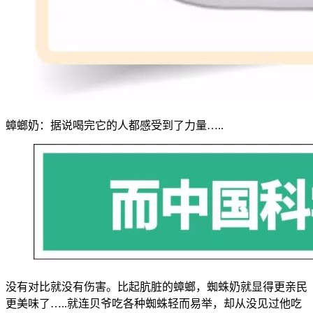
蟑螂奶：据说喝完它的人都感受到了力量…..
没有对比就没有伤害。比起肮脏的蟑螂，蜘蛛奶就显得更亲民
更美味了…..就连贝爷吃各种蜘蛛轻而易举，却从没见过他吃