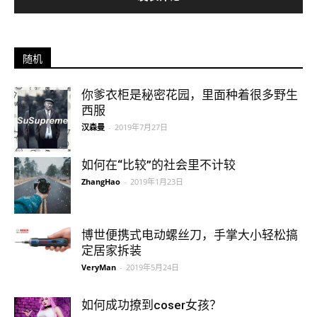
随机
你爹衣柜是秘密花园，里面种着很多野生
西服
汉森曼
-
2019年7月27日
如何在“比较”的社会里不计较
ZhangHao
-
2019年1月23日
博世便携式电动螺丝刀，手掌大小轻松搞
定居家拆装
VeryMan
-
2019年5月24日
如何成功撩到coser女孩？