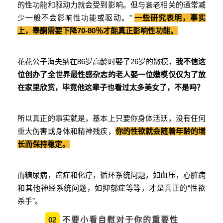
的性功能和驱动力就会受到影响。但与衰老相关的通常减
少一般不会影响性功能或驱动。”
一些研究表明，事实
上，睾酮需要下降70-80％才能真正影响性功能。
花花公子海夫纳在86岁高龄时娶了26岁的嫩模，
我不信这
位创办了全世界最性感杂志的老人娶一位嫩模仅仅为了放
在家里欣赏，毕竟他这辈子也看过太多美女了，不是吗？
所以真正的事实就是，基本上只要你身体活跃，没有任何
重大伤害或身体和精神残疾，
你的性欲就会随着年龄的增
长而保持稳定。
而糖尿病，癌症和化疗，循环系统问题，如血压，心脏病
和其他神经系统问题，如抑郁症等等，才是真正的“性欲
杀手”。
不要小看自慰对于你的重要性
02