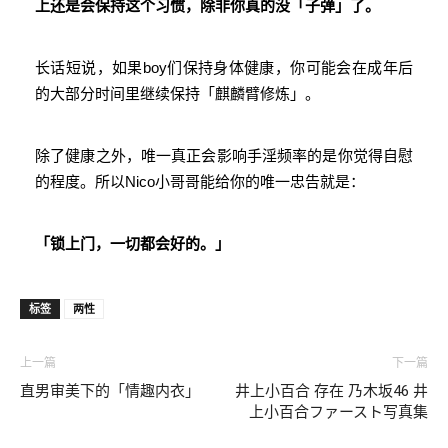
上还是会保持这个习惯，除非你真的没「子弹」了。
长话短说，如果boy们保持身体健康，你可能会在成年后
的大部分时间里继续保持「麒麟臂修炼」。
除了健康之外，唯一真正会影响手淫频率的是你觉得自慰
的程度。所以Nico小哥哥能给你的唯一忠告就是：
「锁上门，一切都会好的。」
标签
两性
上一篇
下一篇
直男审美下的「情趣内衣」
井上小百合 存在 乃木坂46 井
上小百合ファースト写真集