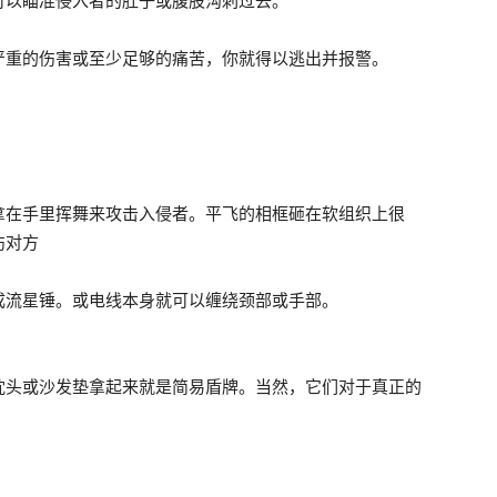
可以瞄准侵入者的肚子或腹股沟刺过去。
严重的伤害或至少足够的痛苦，你就得以逃出并报警。
拿在手里挥舞来攻击入侵者。平飞的相框砸在软组织上很
伤对方
成流星锤。或电线本身就可以缠绕颈部或手部。
枕头或沙发垫拿起来就是简易盾牌。当然，它们对于真正的