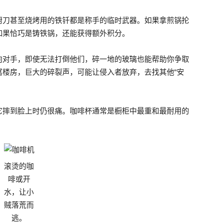
厨刀甚至烧烤用的铁钎都是称手的临时武器。如果拿煎锅抡
如果恰巧是铸铁锅，还能获得额外积分。
向对手，即使无法打倒他们，碎一地的玻璃也能帮助你争取
寓楼房，巨大的碎裂声，可能让侵入者放弃，去找其他“安
它摔到脸上时仍很痛。咖啡杯通常是橱柜中最重和最耐用的
！
滚烫的咖
啡或开
水，让小
贼落荒而
逃。