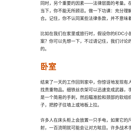
同时，另个重要的因素——法律层面的考量。
当下，你不能无所顾忌。做一下功课：充分理
合。记住，你不认同某些法律条款，并不意味
比如在我们在家里或旅行时，假设你的EDC小
案？你可以先想一下，不过请记住，我们讨论
的。
卧室
结束了一天的工作回到家中，你惊讶地发现有
找贵重物品。细铁丝衣架可以迅速变成武器，
是一个简易的手刺，然后瞄准脸和颈部的软组
子，把脖子往墙上或地板上拉。
许多人在床头柜上会放置一只手电，如果它的
射，一百流明就可能会让对方眩目。许多战术