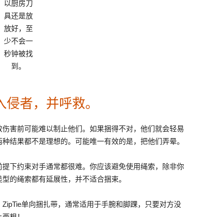
以厨房刀
具还是放
放好，至
少不会一
秒钟被找
到。
入侵者，并呼救。
效伤害前可能难以制止他们。如果捆得不对，他们就会轻易
两种结果都不是理想的。可能唯一有效的是，把他们弄晕。
前提下约束对手通常都很难。你应该避免使用绳索，除非你
类型的绳索都有延展性，并不适合捆束。
ipTie单向捆扎带，通常适用于手腕和脚踝，只要对方没
上两根！