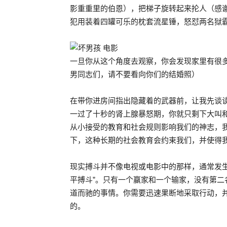
影重重里的伯恩），把梯子旋转起来抡人（感谢
犯用装着四罐可乐的枕套流星锤，怒怼两名狱
一旦你从这个角度去观察，你会发现家里有很
男同志们，请不要看向你们的结婚照）
在带你进房间指出隐藏着的武器前，让我先谈
一过了十秒的肾上腺暴怒期，你就只剩下大叫
从小接受的教育和社会规则影响我们的神志，
下，这种长期的社会教育会约束我们，并使得
现实搏斗并不像电视或电影中的那样，通常发
平搏斗”。只有一个赢家和一个输家，没有第
道而驰的事情。你需要迅速果断地采取行动，
的。