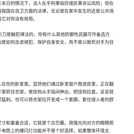
在末日的情况下，没人在乎刑事指控或民事诉讼风险；但在
解我国在自卫方面的法律，无论是在家中发生的还是公共场
着它对你没有效用。
折刀是触犯律法的，你有什么其他防御性武器可作备选方
的是如何击退侵犯、保护自身安全，而不是以致死对手为目
人在你的卧室里。显然他们通过卧室窗户爬进房里，正在翻
手掌抓住衣架，使挂钩从手指间伸出，把挂钩拉直，妥妥就
织猛刺。也可以将衣架拉开变成一个套圈，套住侵入者的脖
尺寸和重量合适，它就是个古巴藤。用强光向对方的眼睛照
手电筒上的爆闪灯功能并不是个好选择，如果整体环境太