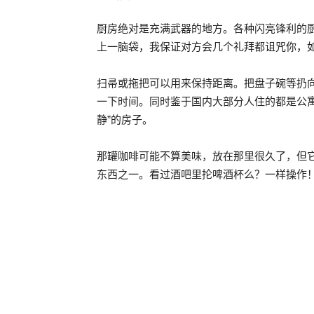
厨房绝对是充满武器的地方。各种闪亮锋利的
上一脑袋，我保证对方会几个礼拜都诅咒你，
扫帚或拖把可以用来保持距离。把盘子碗等扔
一下时间。同时鉴于国内大部分人住的都是公
静”的房子。
那罐咖啡可能不算美味，放在那里很久了，但
东西之一。看过酒吧里抡啤酒杯么？一样操作