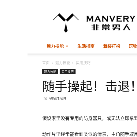
非
常
男
人
ManVery
魅力技能
生活指南
着装打扮
玩
首页
魅力技能
实用技巧
魅力技能
实用技巧
随手操起！击退
2019年6月20日
假设家里没有专用的防身器具，或无法立即拿
动作片里经常能看到类似的情景，主角随手取