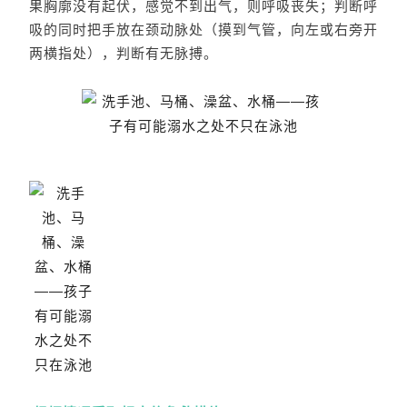
果胸廓没有起伏，感觉不到出气，则呼吸丧失；判断呼
吸的同时把手放在颈动脉处（摸到气管，向左或右旁开
两横指处），判断有无脉搏。