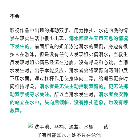
不会
影视作品中出现的挥动双手、用力挣扎、水花四溅的情
景在现实生活中很少出现，
溺水都是在无声无息的情况
下发生的。
前面所说的姐弟泳池溺水的案例，旁边有很
多人在游泳，但是没有任何人发现姐弟俩溺水，当救生
员发现时姐弟俩已经沉在池底，没有呼吸和心跳。当溺
水发生时，出于本能反应，溺水者会将双臂向两侧伸展
下压水面，通过杠杆作用使身体向上浮，给嘴巴更多时
间维持呼吸。
溺水者是无法主动控制双臂的，更无法挥
动双手或寻求关注。
所以当溺水发生时，
溺水者会安静
的站立在水中，头向后倾斜，没有挣扎迹象，也没有呼
救声。