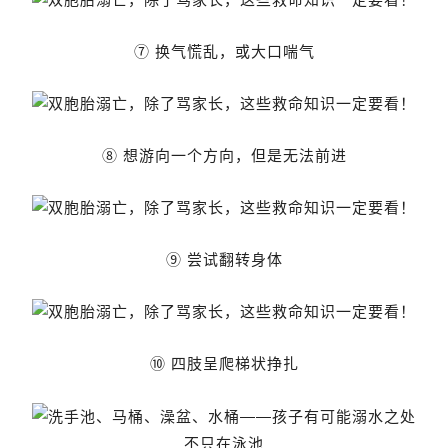
⑦ 换气慌乱，或大口喘气
⑧ 想游向一个方向，但是无法前进
⑨ 尝试翻转身体
⑩ 四肢呈爬梯状挣扎