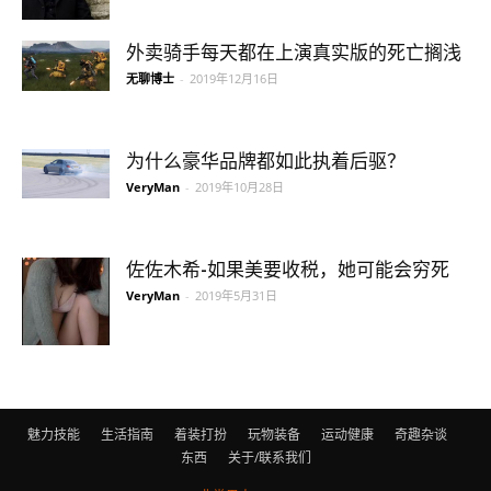
外卖骑手每天都在上演真实版的死亡搁浅
无聊博士
-
2019年12月16日
为什么豪华品牌都如此执着后驱？
VeryMan
-
2019年10月28日
佐佐木希-如果美要收税，她可能会穷死
VeryMan
-
2019年5月31日
魅力技能
生活指南
着装打扮
玩物装备
运动健康
奇趣杂谈
东西
关于/联系我们