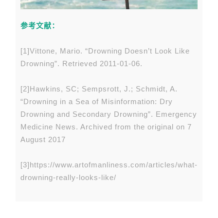
参考文献：
[1]Vittone, Mario. “Drowning Doesn’t Look Like
Drowning”. Retrieved 2011-01-06.
[2]Hawkins, SC; Sempsrott, J.; Schmidt, A.
“Drowning in a Sea of Misinformation: Dry
Drowning and Secondary Drowning”. Emergency
Medicine News. Archived from the original on 7
August 2017
[3]https://www.artofmanliness.com/articles/what-
drowning-really-looks-like/