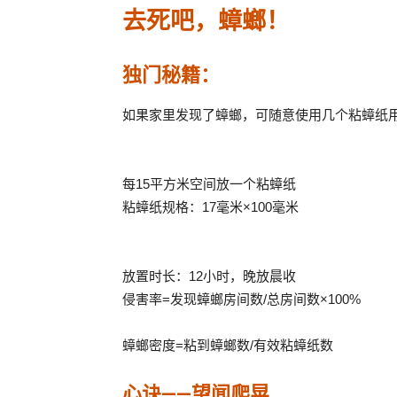
去死吧，蟑螂！
独门秘籍：
如果家里发现了蟑螂，可随意使用几个粘蟑纸
每15平方米空间放一个粘蟑纸
粘蟑纸规格：17毫米×100毫米
放置时长：12小时，晚放晨收
侵害率=发现蟑螂房间数/总房间数×100%
蟑螂密度=粘到蟑螂数/有效粘蟑纸数
心诀——望闻爬晃