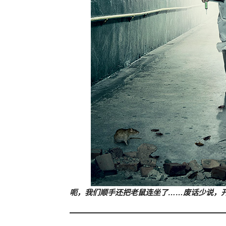
呃，我们顺手还把老鼠连坐了……废话少说，