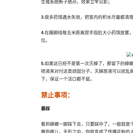
生殖系统断子绝孙，效果立竿见影；
3.
很多药饵遇水失效，把室内的积水尽量都清
4.
在踢脚线每五米距离捏手指肚大小药饵放置，
位。
5.
如果这已经不是第一次灭蟑了，那留下的蟑
喷液来对付这类顽固分子，灭蟑原液可以扰乱
下，保证一个活口都不留。
禁止事项：
暴踩
看到蟑螂一脚踩下去，只要踩中了，一般就是
撒到哪儿。无形之中，你就变成了传播花粉的