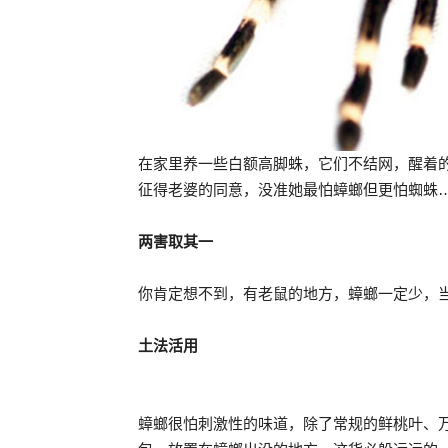
在家里养一些白额高脚蛛，它们不结网，醒着
征得老婆的同意，没准她最怕蟑螂但更怕蜘蛛
两害取其一
你肯定想不到，有老鼠的地方，蟑螂一定少，
土法活用
蟑螂很怕刺激性的味道，除了常规的鲜桃叶、