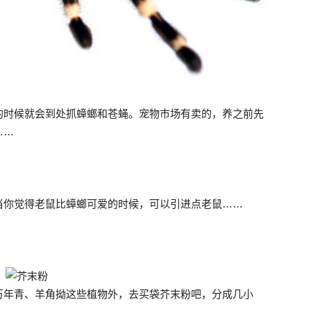
的时候就会到处抓蟑螂和苍蝇。宠物市场有卖的，养之前先
……
当你觉得老鼠比蟑螂可爱的时候，可以引进点老鼠……
万年青、羊角拗这些植物外，去买袋芥末粉吧，分成几小