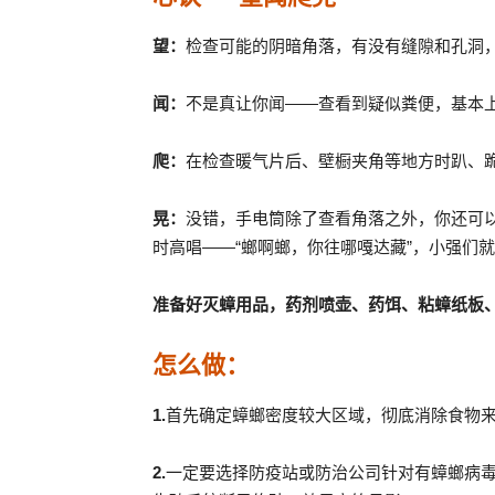
望：
检查可能的阴暗角落，有没有缝隙和孔洞
闻：
不是真让你闻——查看到疑似粪便，基本
爬：
在检查暖气片后、壁橱夹角等地方时趴、
晃：
没错，手电筒除了查看角落之外，你还可
时高唱——“螂啊螂，你往哪嘎达藏”，小强们
准备好灭蟑用品，药剂喷壶、药饵、粘蟑纸板
怎么做：
1.
首先确定蟑螂密度较大区域，彻底消除食物
2.
一定要选择防疫站或防治公司针对有蟑螂病