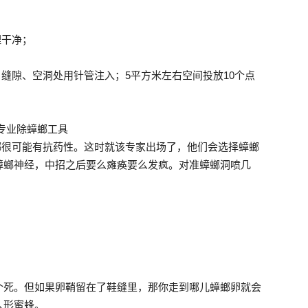
理干净；
缝隙、空洞处用针管注入；5平方米左右空间投放10个点
螂很可能有抗药性。这时就该专家出场了，他们会选择蟑螂
蟑螂神经，中招之后要么瘫痪要么发疯。对准蟑螂洞喷几
个死。但如果卵鞘留在了鞋缝里，那你走到哪儿蟑螂卵就会
人形蜜蜂。