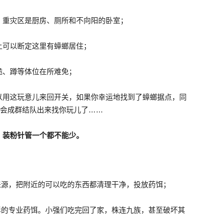
，重灾区是厨房、厕所和不向阳的卧室；
上可以断定这里有蟑螂居住；
跪、蹲等体位在所难免；
以用这玩意儿来回开关，如果你幸运地找到了蟑螂据点，同
就会成群结队出来找你玩儿了……
、装粉针管一个都不能少。
来源，把附近的可以吃的东西都清理干净，投放药饵；
毒的专业药饵。小强们吃完回了家，株连九族，甚至破坏其