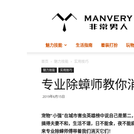
非
常
男
人
ManVery
魅力技能
生活指南
着装打扮
玩
首页
魅力技能
实用技巧
魅力技能
实用技巧
专业除蟑师教你
2019年6月15日
宠物“小强”在城市害虫英雄榜中说自己是第二
搞得夫妻不和，生活不谐，日不能食，夜不能
来专业除蟑师傅带着我们消灭它们！