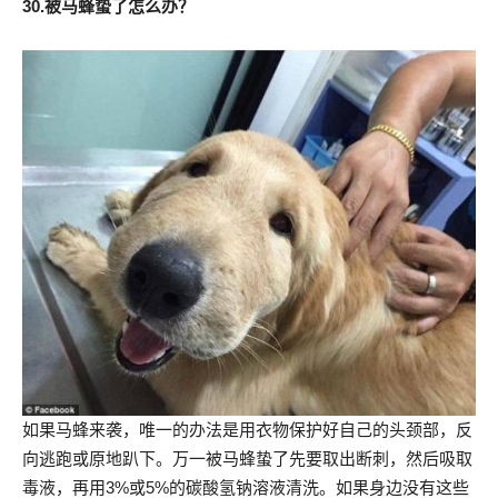
30.被马蜂蛰了怎么办？
如果马蜂来袭，唯一的办法是用衣物保护好自己的头颈部，反
向逃跑或原地趴下。万一被马蜂蛰了先要取出断刺，然后吸取
毒液，再用3%或5%的碳酸氢钠溶液清洗。如果身边没有这些