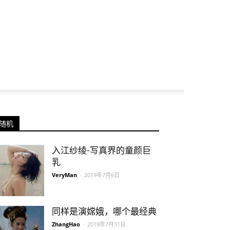
随机
入江纱绫-写真界的童颜巨
乳
VeryMan
-
2019年7月6日
同样是演嫦娥，哪个最经典
ZhangHao
-
2019年7月31日