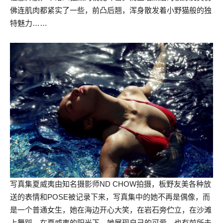
佛连肌肉都紧实了一些，前凸后翘，浑身散发着小野猫般的独
特魅力……
写真集夏威夷由知名摄影师ND CHOW拍摄，板野友美各种放
送的表情和POSE被记录下来，写真集中的她不再是偶像，而
是一个普通女生，她在海边开心大笑，在岩石旁伫立，在沙滩
上舞蹈，在夏威夷的阳光下，她展现自己的可爱，也有前所未