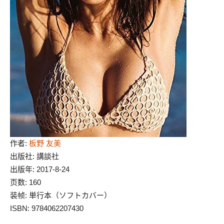
作者:
板野 友美
出版社: 講談社
出版年: 2017-8-24
页数: 160
装帧: 単行本（ソフトカバー）
ISBN: 9784062207430