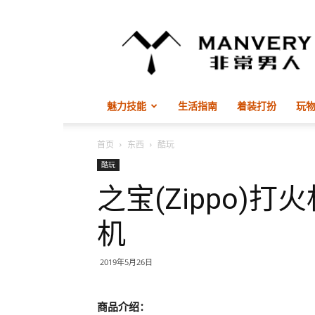
非
常
男
人
ManVery
魅力技能
生活指南
着装打扮
玩
首页
东西
酷玩
酷玩
之宝(Zippo)打
机
2019年5月26日
商品介绍：