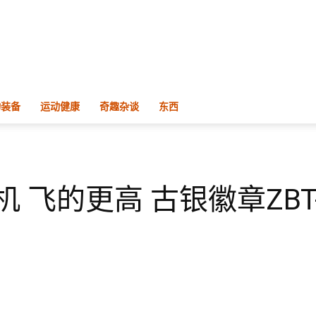
物装备
运动健康
奇趣杂谈
东西
火机 飞的更高 古银徽章ZBT