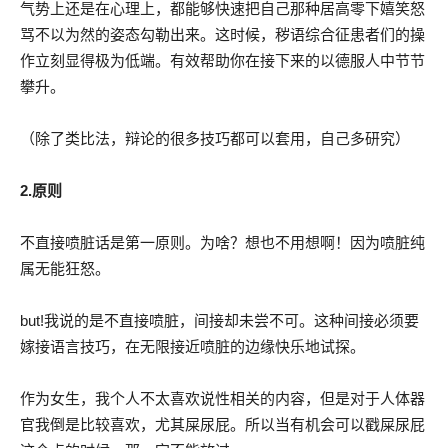
气势上还是在心理上，都能够快速把自己那种居高零下嬉笑怒
骂不以为然的姿态勾勒出来。这时候，秽语综合征患者们的操
作立刻显得极为低端。有效帮助你在接下来的以德服人中节节
攀升。
（除了类比法，辩论的很多技巧都可以套用，自己多研究）
2.原则
不直接喷脏话是第一原则。为啥？想也不用想啊！因为喷脏纯
属无能狂怒。
but!我说的是不直接喷脏，间接却未尝不可。这种间接必须要
嫁接语言技巧，在无限接近喷脏的边缘快乐地试探。
作为女生，我个人不太喜欢说性相关的内容，但是对于人体器
官我倒是比较喜欢，尤其屎尿屁。所以当有机会可以戳屎尿屁