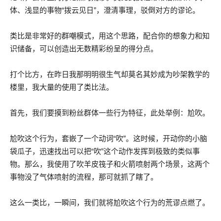
体、浅显的事物“拨云见日”，澄清事理，驳倒对方的谬论。
类比是非常好的群嘲模式，用这个思路，配合你的想象力和知
识储备，可以创造出无数精彩纷呈的得分点。
打个比方，在昨日我那明明很生气却莫名其妙成为吵架教学的
楼里，我大量的使用了类比法。
首先，我们要摸到粉丝群体一些行为特征，此处举例：尬吹。
尬吹这个行为，套嵌了一个动词“吹”。这时候，开动你的小脑
袋瓜子，迅速找出可以把“吹”这个动作发挥到极致的类似事
物。那么，我使用了吹羊皮筏子和火箭喷射两个场景，这两个
事物没了气体喷射的流程，那可就抓了瞎了。
这么一类比，一瞬间，我们就将尬吹这个行为的荒谬点燃了。