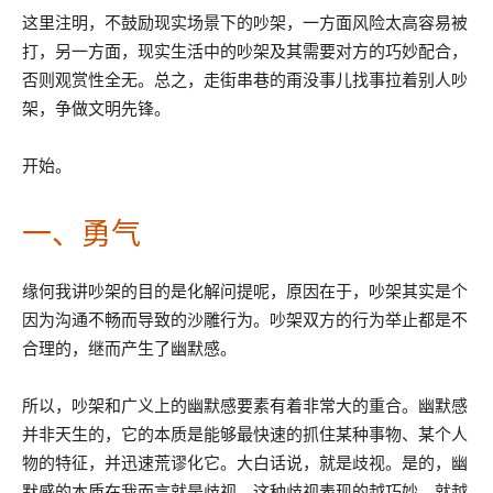
这里注明，不鼓励现实场景下的吵架，一方面风险太高容易被
打，另一方面，现实生活中的吵架及其需要对方的巧妙配合，
否则观赏性全无。总之，走街串巷的甭没事儿找事拉着别人吵
架，争做文明先锋。
开始。
一、勇气
缘何我讲吵架的目的是化解问提呢，原因在于，吵架其实是个
因为沟通不畅而导致的沙雕行为。吵架双方的行为举止都是不
合理的，继而产生了幽默感。
所以，吵架和广义上的幽默感要素有着非常大的重合。幽默感
并非天生的，它的本质是能够最快速的抓住某种事物、某个人
物的特征，并迅速荒谬化它。大白话说，就是歧视。是的，幽
默感的本质在我而言就是歧视，这种歧视表现的越巧妙，就越