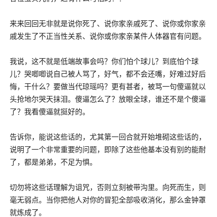
来来回回无非就是说你死了、说你家亲戚死了、说你或你家亲
戚发生了不正当性关系、说你或你家亲某件人体器官有问题。
我说，这不就是低端故事会吗？你们怕个球儿？到底怕个球
儿？哭唧唧说自己被人骂了，好气，都不会还嘴，好难过好后
悔，干什么？要做当代琼瑶吗？更有甚者，被骂一句傻逼就以
头抢地尔哭天抹泪。傻逼怎么了？放眼全球，谁还不是个傻逼
了？我看傻逼就挺好的。
告诉你，能说这些话的，尤其第一回合就开始堆砌这些话的，
说明了一个非常重要的问题，即除了这些他基本没有别的能耐
了，都是弟弟，不足为惧。
切勿将这些话理解为诅咒，否则立刻被带沟里。向死而生，则
毫无弱点。当你把他人对你的冒犯全部吸收消化，那么金钟罩
就炼成了。