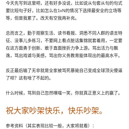
今天先写到这里吧，还有好多没说，比如说从句套从句的句式
要比短句子好，比如怎么在1vN的情况下选择最安全的立场等
等，但是我累了。改天有空我再补充。
总而言之，勤于观察生活、读书看报、洞悉不同人群的语言特
征、没事儿多练习，不要网上看点脏话集锦就套着用，一定要
在这方面勇于创新、敢于直面挫折力争上游。骂出活力与飘
逸，骂出戏谑与美感，骂出你义务教育能体现出的最高水平。
反正最后输了无非就是全家被骂死暴毙自己变成全球顶尖傻逼
了呗？这有啥了不起的。
什么时候，骂到自己忽然噗嗤一笑，你就真正意义上的赢了。
祝大家吵架快乐，快乐吵架。
参考资料（其实表现比较一般，大家将就看）：