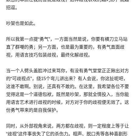
招逗。
吵架也是如此。
所以我第一点提“勇气”，一方面当然是说，你要有横刀立马站
直了群嘲的勇；另一方面，也是最为重要的，有勇气直面歧
视，用语言技巧包装歧视，最终化解歧视。
当一个人劈头盖脸冲过来骂你，有没有勇气堂堂正正揪出对方
的“可歧视点”，绕15个弯儿讲出来？有人会说，你这扯呢吧，
这谁不敢啊。别说，还真有不敢的。在这里，我希望各位不要
觉得这是一个道德包袱，既然是吵架，那就全情投入，当你能
用语言艺术进行歧视的时候，对方对于你的歧视便无效了。这
份勇气带来的是自我保护。
同时，从外部视角来说，两方都在歧视，则一定程度上等于让
“歧视”这件事丧失了它的杀伤力。相声、脱口秀等各种喜剧形