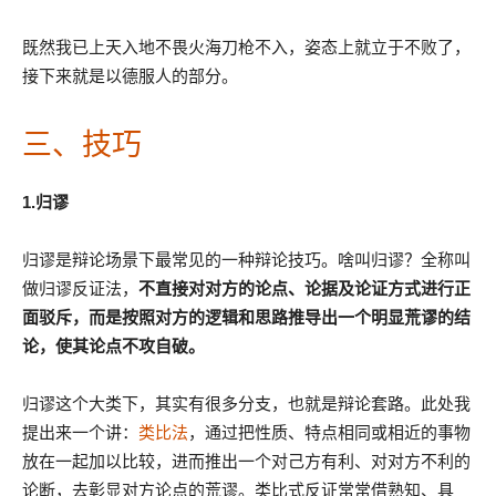
既然我已上天入地不畏火海刀枪不入，姿态上就立于不败了，
接下来就是以德服人的部分。
三、技巧
1.归谬
归谬是辩论场景下最常见的一种辩论技巧。啥叫归谬？全称叫
做归谬反证法，
不直接对对方的论点、论据及论证方式进行正
面驳斥，而是按照对方的逻辑和思路推导出一个明显荒谬的结
论，使其论点不攻自破。
归谬这个大类下，其实有很多分支，也就是辩论套路。此处我
提出来一个讲：
类比法
，通过把性质、特点相同或相近的事物
放在一起加以比较，进而推出一个对己方有利、对对方不利的
论断，去彰显对方论点的荒谬。类比式反证常常借熟知、具