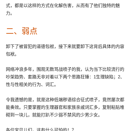
式，都是以这样的方式在化解伤害，从而有了他们独特的魅
力。
二、弱点
卸下了被冒犯的道德包袱，接下来就要卸下这背后具体的内容
包袱。
网络冲浪多年，围观无数骂战喷子的我，认为当下比较流行的
吵架趋势、套路无非对着以下两个思路狂锤：1生理缺陷；2、
性与性相关的行为、词汇。
令我遗憾的是，就是这种低端秽语综合征式喷子，竟然屡次都
能奏效。只要掌握的生理器官和家族亲戚词汇多，复制粘贴堆
砌到一块儿，就能打趴不少弱不禁风的少男少女。
各位宝贝儿们，这有什么可怕的！？