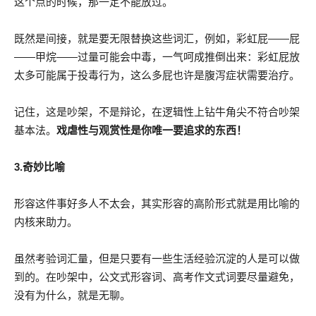
这个点的时候，那一定不能放过。
既然是间接，就是要无限替换这些词汇，例如，彩虹屁——屁
——甲烷——过量可能会中毒，一气呵成推倒出来：彩虹屁放
太多可能属于投毒行为，这么多屁也许是腹泻症状需要治疗。
记住，这是吵架，不是辩论，在逻辑性上钻牛角尖不符合吵架
基本法。
戏虐性与观赏性是你唯一要追求的东西！
3.奇妙比喻
形容这件事好多人不太会，其实形容的高阶形式就是用比喻的
内核来助力。
虽然考验词汇量，但是只要有一些生活经验沉淀的人是可以做
到的。在吵架中，公文式形容词、高考作文式词要尽量避免，
没有为什么，就是无聊。