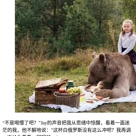
“不是喝懵了吧？”Jay的声音把我从思绪中惊醒，看着一面迷
茫的我，他不解地说：”这杯白俄罗斯没有这么冲吧？我再调