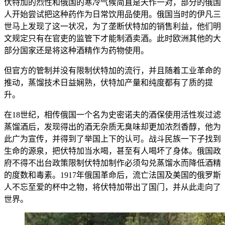
伏特加的烈性和俄国的寒冷气候简直是天作一对，部分的俄国
人开始尝试把这种药作为日常饮用品使用。俄国当时的伊凡三
世马上发现了这一状况，为了垄断伏特加的销售利益，他们明
文规定只有在官吏的监管下才能制酒卖酒。此时欧洲其他的大
部分国家还是将这种酒精作为药物使用。
但官方的管制并没有限制伏特加的流行，并且随着工业革命的
推动，蒸馏技术日益娴熟，伏特加产量和纯度都有了质的提
升。
在18世纪，相传俄国一个名为史密诺夫的酒保使用活性炭过滤
蒸馏酒后，发现得出的酒无杂质无臭味却更加浓烈香醇，他为
此广为宣传，并得到了举国上下的认可。战斗民族一下子找到
生命的源泉，把伏特加当水喝，甚至有人喝坏了身体。俄国政
府不得不出台政策限制伏特加制作必须勾兑蒸馏水而降低酒精
的度数和毒素。1917年俄国革命后，流亡法国及美国的俄罗斯
人不忘至爱的杯中之物，将伏特加带出了国门，并从此走向了
世界。