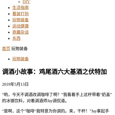
DIY
生活指南
着装打扮
玩物装备
运动健康
奇趣杂谈
东西
首页
玩物装备
玩物装备
调酒小故事：鸡尾酒六大基酒之伏特加
2019年5月13日
“哟，今天不调酒改调咖啡了啊？”我看着手上这杯带着“奶盖”
的冰镇饮料，对着调酒师Jay调侃道。
“是啊，这个”咖啡“我特意为你调的。来，干杯！”Jay拿起手