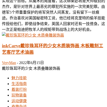
实现这个目标。从魔术的角度看，这次绑架必将是大师级别的
杰作，是针对世界上最恶劣的罪犯所实施的一次完美犯罪。由
德军5个师重重保护的将军突然人间蒸发，没有留下一丝痕
迹。乔治喜欢对英国秘密特工说，他已经将克里特的偷羊技能
传授给他们，即使战争结束，英国人回家时还有一技傍身。这
一次正是帕迪把牧羊人的规矩带到战场上的大好机会。
inkCarve戴珍珠耳环的少女木质装饰画 木板雕刻工
艺客厅艺术油画
VeryMan
-
2022年6月15日
戴珍珠耳环的少女 木质叠雕装饰画
魅力技能
生活指南
着装打扮
玩物装备
运动健康
奇趣杂谈