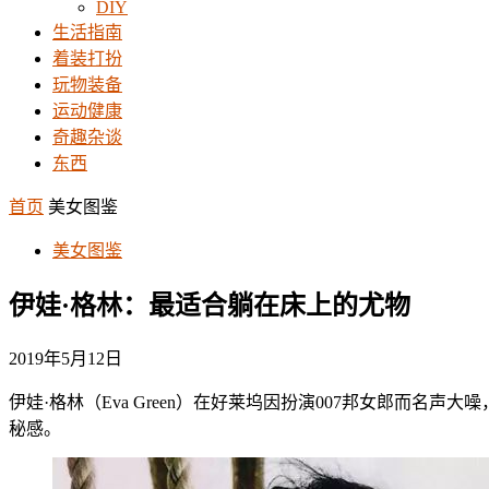
DIY
生活指南
着装打扮
玩物装备
运动健康
奇趣杂谈
东西
首页
美女图鉴
美女图鉴
伊娃·格林：最适合躺在床上的尤物
2019年5月12日
伊娃·格林（Eva Green）在好莱坞因扮演007邦女郎
秘感。