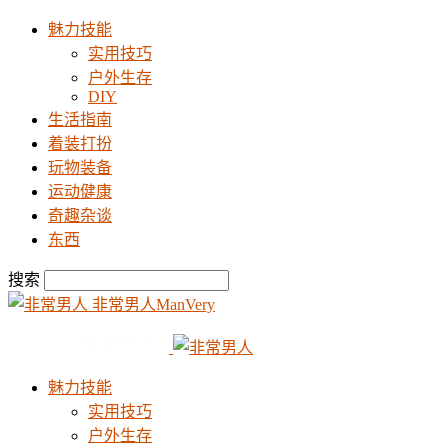
魅力技能
实用技巧
户外生存
DIY
生活指南
着装打扮
玩物装备
运动健康
奇趣杂谈
东西
搜索
非常男人ManVery
魅力技能
实用技巧
户外生存