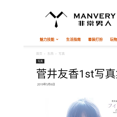
非
常
男
人
ManVery
魅力技能
生活指南
着装打扮
玩
首页
东西
写真
写真
菅井友香1st写真集
2019年5月6日