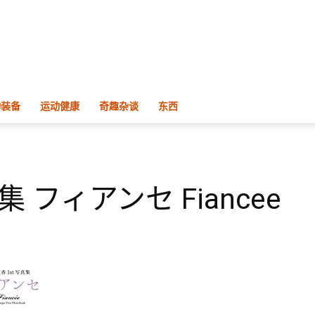
物装备
运动健康
奇趣杂谈
东西
 フィアンセ Fiancee