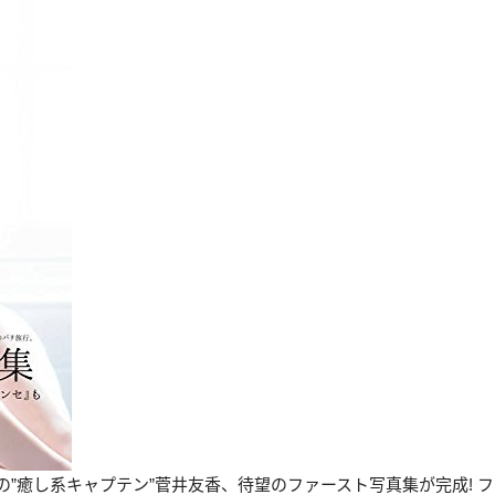
の”癒し系キャプテン”菅井友香、待望のファースト写真集が完成! フ