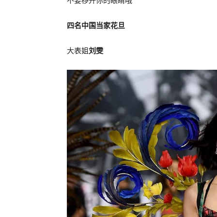
不要移开你的眼睛哦
四名中国当家花旦
大表姐
刘雯