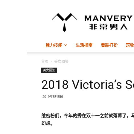
非
常
男
人
ManVery
魅力技能
生活指南
着装打扮
玩
首页
美女图鉴
美女图鉴
2018 Victoria’
2019年5月5日
维密粉们，今年的秀在双十一之前就落幕了，
幻想。