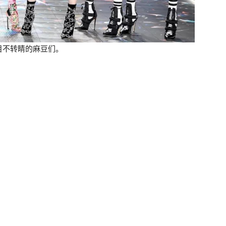
目不转睛的麻豆们。