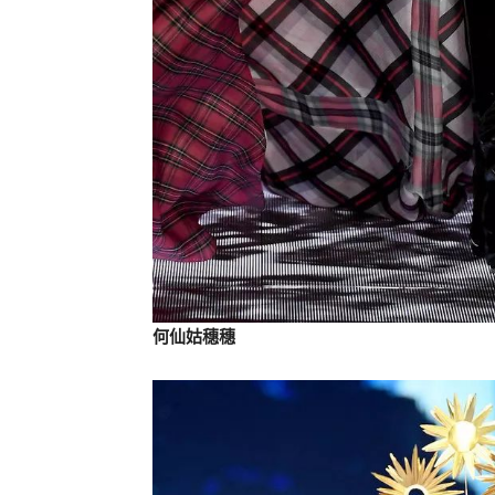
何仙姑穗穗