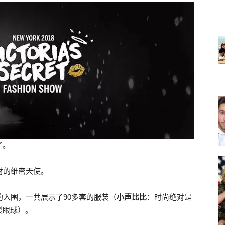
了。
材的维密天使。
的入围，一共展示了90多套的服装（
小声比比
：时尚绝对是
裂眼球）。