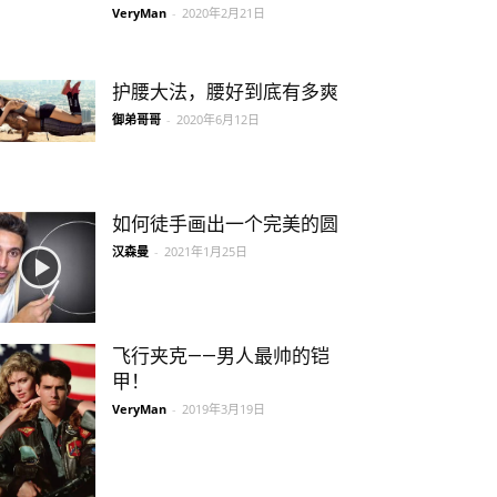
VeryMan
-
2020年2月21日
护腰大法，腰好到底有多爽
御弟哥哥
-
2020年6月12日
如何徒手画出一个完美的圆
汉森曼
-
2021年1月25日
飞行夹克——男人最帅的铠
甲！
VeryMan
-
2019年3月19日